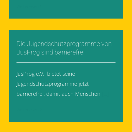
Weiterlesen
Die Jugendschutzprogramme von
JusProg sind barrierefrei
JusProg e.V. bietet seine
Jugendschutzprogramme jetzt
barrierefrei, damit auch Menschen
[...]
Weiterlesen