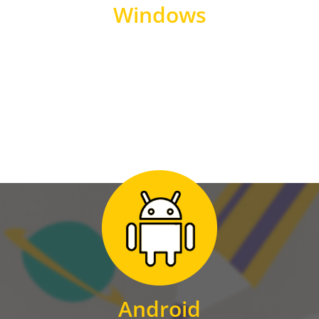
Windows
WINDOWS
Zum Download
für Android
Android