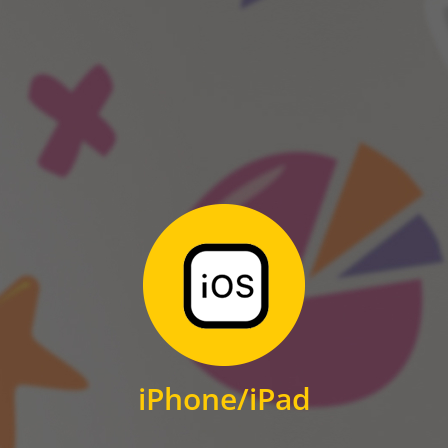
ANDROID
Zum Download
für iPhone und iPad
iPhone/iPad
IOS