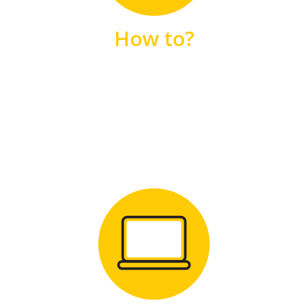
unsere FAQs
How to?
FAQS
Zum Download
für Windows