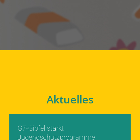
Aktuelles
G7-Gipfel stärkt
Jugendschutzprogramme