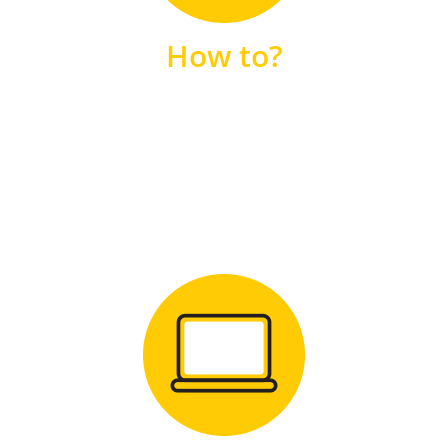
unsere FAQs
How to?
FAQS
Zum Download
für Windows