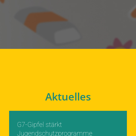
Aktuelles
G7-Gipfel stärkt
Jugendschutzprogramme