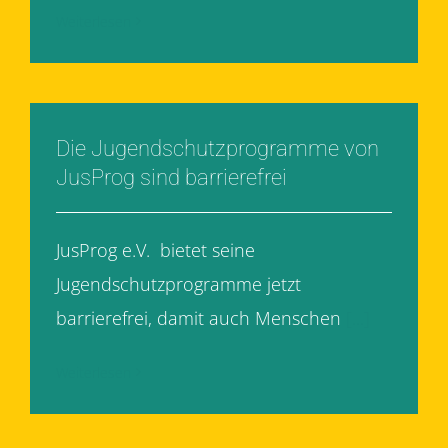
Weiterlesen
Die Jugendschutzprogramme von
JusProg sind barrierefrei
JusProg e.V. bietet seine
Jugendschutzprogramme jetzt
barrierefrei, damit auch Menschen
[...]
Weiterlesen