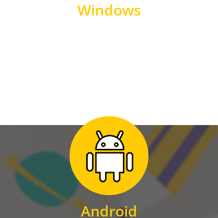
Windows
WINDOWS
Zum Download
für Android
Android