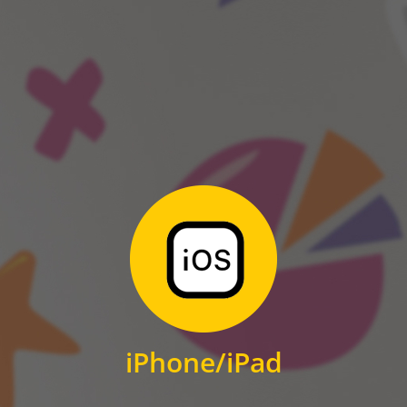
ANDROID
Zum Download
für iPhone und iPad
iPhone/iPad
IOS