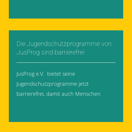
Weiterlesen
Die Jugendschutzprogramme von
JusProg sind barrierefrei
JusProg e.V. bietet seine
Jugendschutzprogramme jetzt
barrierefrei, damit auch Menschen
[...]
Weiterlesen