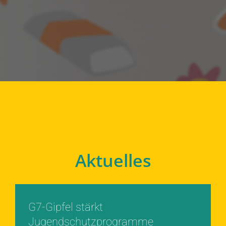
Aktuelles
G7-Gipfel stärkt
Jugendschutzprogramme