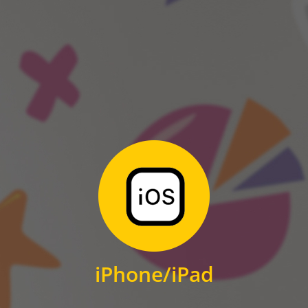
ANDROID
Zum Download
für iPhone und iPad
iPhone/iPad
IOS