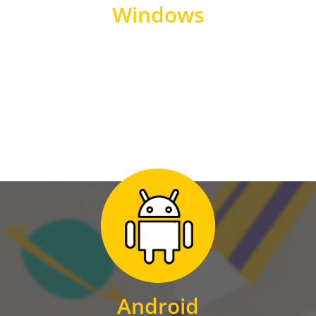
Windows
WINDOWS
Zum Download
für Android
Android