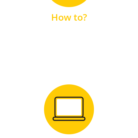
unsere FAQs
How to?
FAQS
Zum Download
für Windows