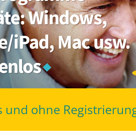
räte: Windows,
e/iPad, Mac usw.
tenlos
s und ohne Registrierun