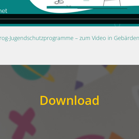
Prog-Jugendschutzprogramme – zum Video in Gebärde
Download