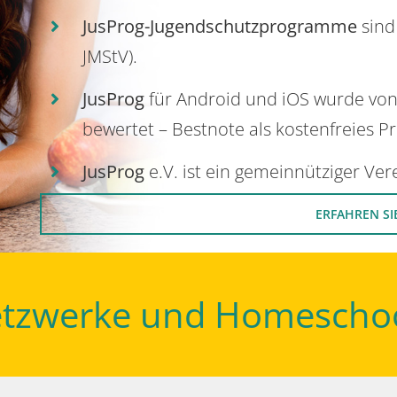
JusProg-Jugendschutzprogramme
sind
JMStV).
JusProg
für Android und iOS wurde vo
bewertet – Bestnote als kostenfreies P
JusProg
e.V. ist ein gemeinnütziger Ve
ERFAHREN SI
Netzwerke und Homescho