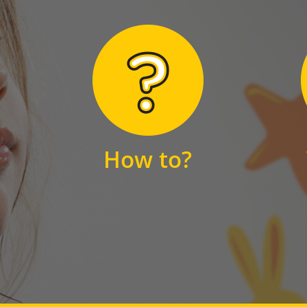
Hier finden Sie
unsere FAQs
How to?
FAQS