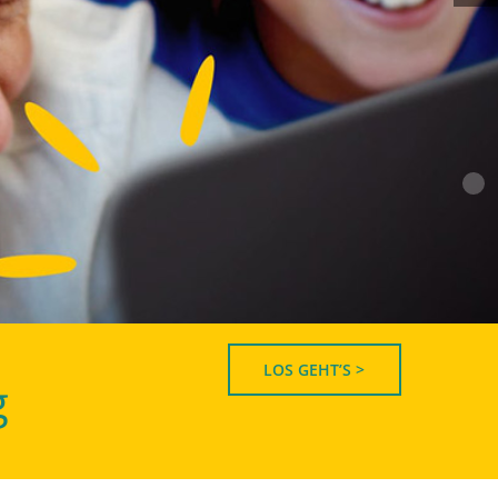
LOS GEHT’S >
g