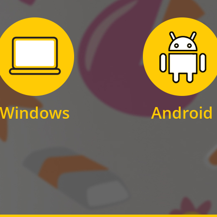
Zum Download
Zum Download
für Windows
für Android
Windows
Android
WINDOWS
ANDROID