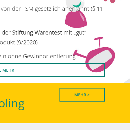
 von der FSM gesetzlich anerkannt (§ 11
n der
Stiftung Warentest
mit „gut“
rodukt (9/2020)
rein ohne Gewinnorientierung
E MEHR
MEHR >
oling