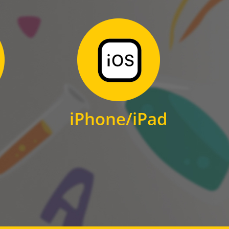
Zum Download
für iPhone und iPad
iPhone/iPad
IOS