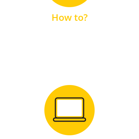
unsere FAQs
How to?
FAQS
Zum Download
für Windows