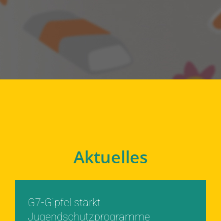
Aktuelles
G7-Gipfel stärkt
Jugendschutzprogramme