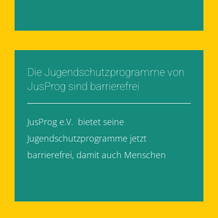
Weiterlesen
Die Jugendschutzprogramme von
JusProg sind barrierefrei
JusProg e.V. bietet seine
Jugendschutzprogramme jetzt
barrierefrei, damit auch Menschen
[...]
Weiterlesen