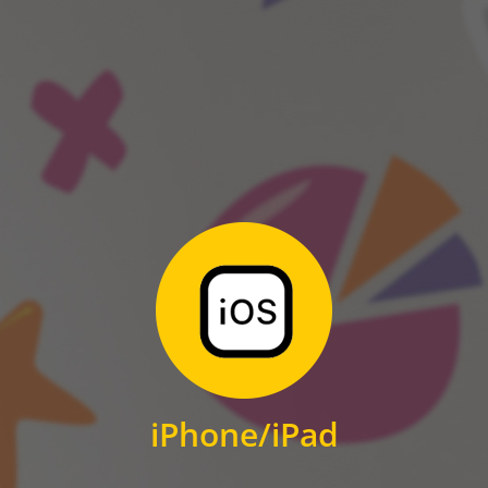
ANDROID
Zum Download
für iPhone und iPad
iPhone/iPad
IOS