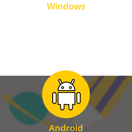
Windows
WINDOWS
Zum Download
für Android
Android