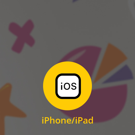
ANDROID
Zum Download
für iPhone und iPad
iPhone/iPad
IOS