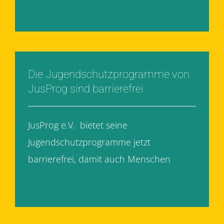
Weiterlesen
Die Jugendschutzprogramme von
JusProg sind barrierefrei
JusProg e.V. bietet seine
Jugendschutzprogramme jetzt
barrierefrei, damit auch Menschen
[...]
Weiterlesen