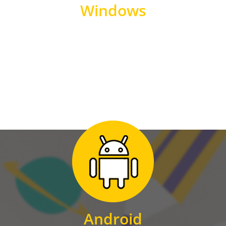
Windows
WINDOWS
Zum Download
für Android
Android