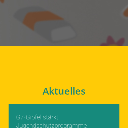
Aktuelles
G7-Gipfel stärkt
Jugendschutzprogramme