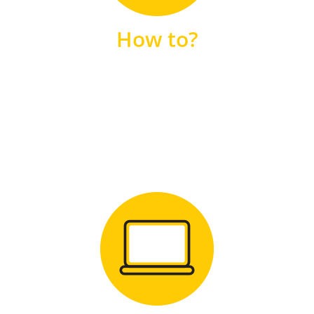
unsere FAQs
How to?
FAQS
Zum Download
für Windows