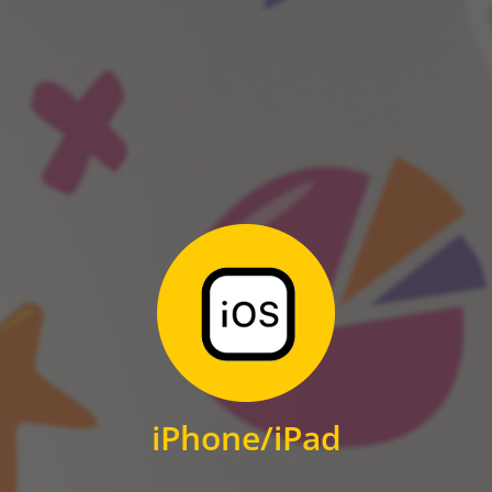
ANDROID
Zum Download
für iPhone und iPad
iPhone/iPad
IOS