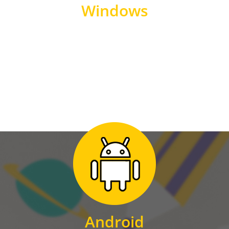
Windows
WINDOWS
Zum Download
für Android
Android