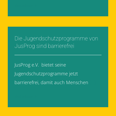
Weiterlesen
Die Jugendschutzprogramme von
JusProg sind barrierefrei
JusProg e.V. bietet seine
Jugendschutzprogramme jetzt
barrierefrei, damit auch Menschen
[...]
Weiterlesen