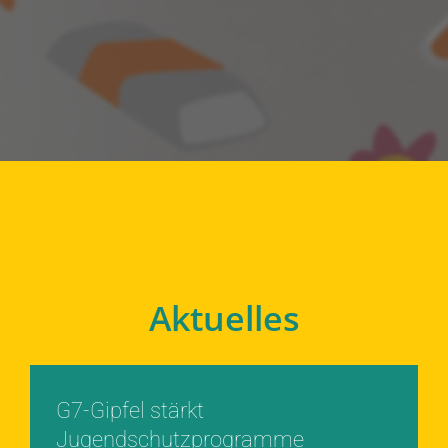
Aktuelles
G7-Gipfel stärkt
Jugendschutzprogramme