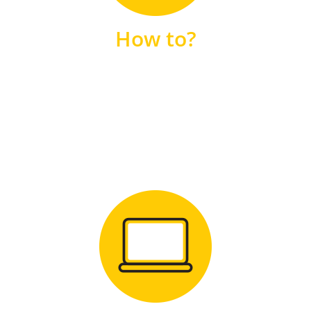
unsere FAQs
How to?
FAQS
Zum Download
für Windows