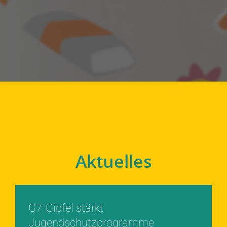
Aktuelles
G7-Gipfel stärkt
Jugendschutzprogramme