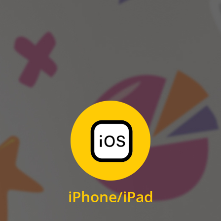
ANDROID
Zum Download
für iPhone und iPad
iPhone/iPad
IOS