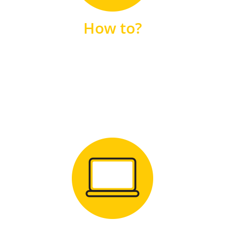
unsere FAQs
How to?
FAQS
Zum Download
für Windows