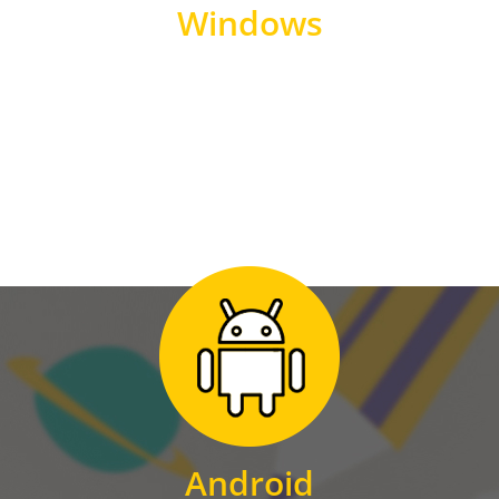
Windows
WINDOWS
Zum Download
für Android
Android