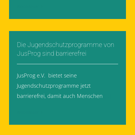
Weiterlesen
Die Jugendschutzprogramme von
JusProg sind barrierefrei
JusProg e.V. bietet seine
Jugendschutzprogramme jetzt
barrierefrei, damit auch Menschen
[...]
Weiterlesen