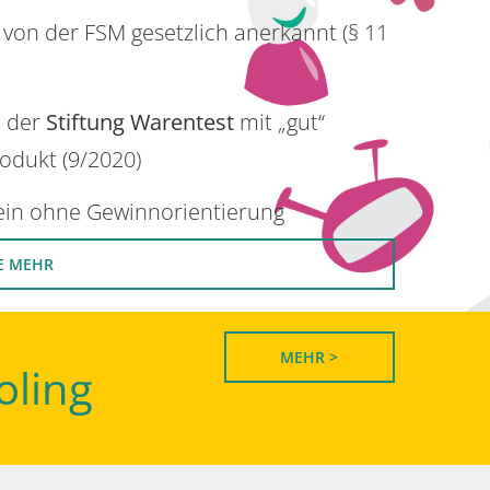
 von der FSM gesetzlich anerkannt (§ 11
n der
Stiftung Warentest
mit „gut“
rodukt (9/2020)
rein ohne Gewinnorientierung
E MEHR
MEHR >
oling