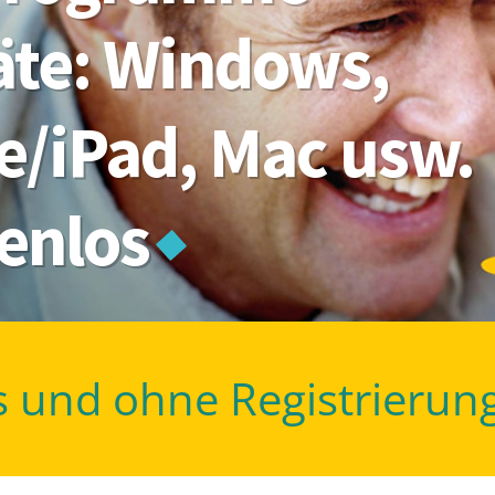
räte: Windows,
e/iPad, Mac usw.
tenlos
s und ohne Registrierun