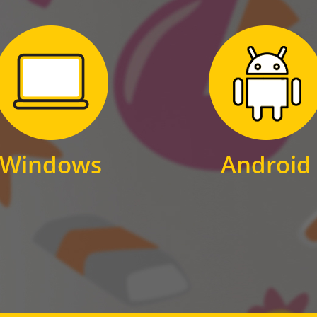
Zum Download
Zum Download
für Windows
für Android
Windows
Android
WINDOWS
ANDROID