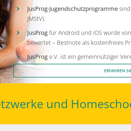
JusProg-Jugendschutzprogramme
sind
JMStV).
JusProg
für Android und iOS wurde vo
bewertet – Bestnote als kostenfreies P
JusProg
e.V. ist ein gemeinnütziger Ve
ERFAHREN SI
Netzwerke und Homescho