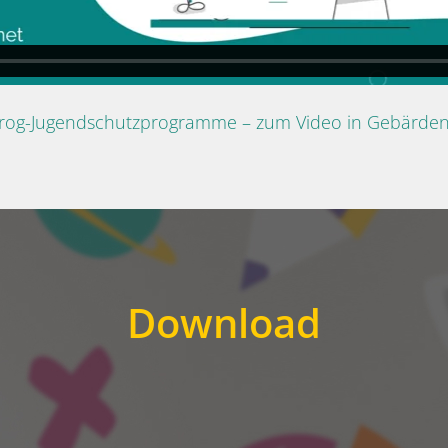
Prog-Jugendschutzprogramme – zum Video in Gebärde
Download