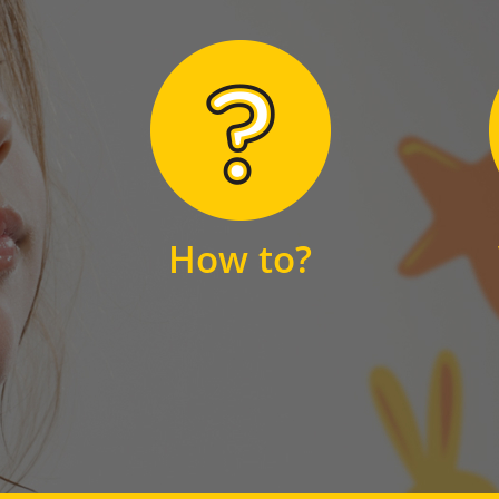
Hier finden Sie
unsere FAQs
How to?
FAQS