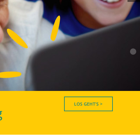
LOS GEHT’S >
g