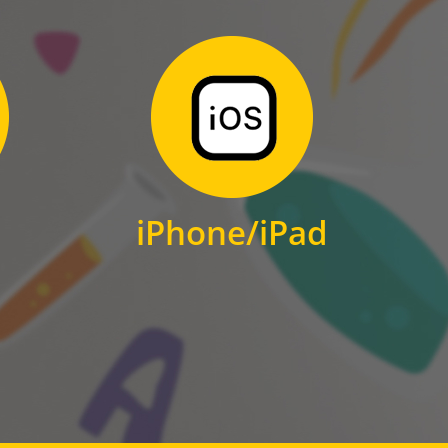
Zum Download
für iPhone und iPad
iPhone/iPad
IOS