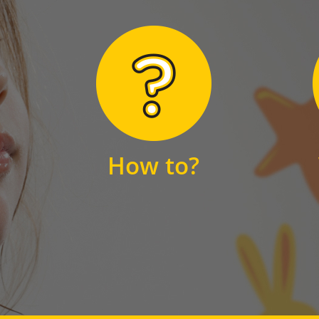
Hier finden Sie
unsere FAQs
How to?
FAQS