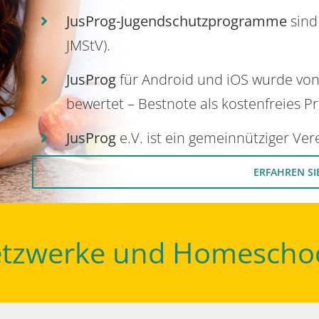
JusProg-Jugendschutzprogramme
sind
JMStV).
JusProg
für Android und iOS wurde vo
bewertet – Bestnote als kostenfreies P
JusProg
e.V. ist ein gemeinnütziger Ve
ERFAHREN SI
Netzwerke und Homescho