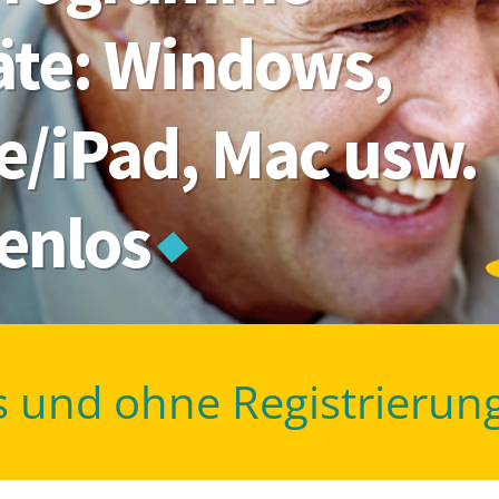
räte: Windows,
e/iPad, Mac usw.
tenlos
s und ohne Registrierun