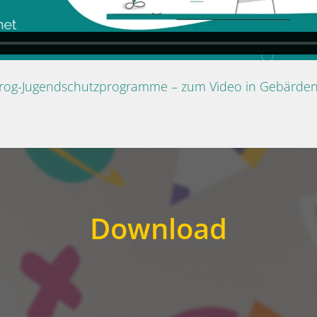
Prog-Jugendschutzprogramme – zum Video in Gebärde
Download