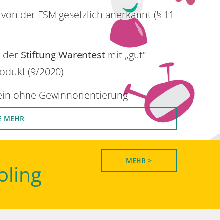
 von der FSM gesetzlich anerkannt (§ 11
n der
Stiftung Warentest
mit „gut“
rodukt (9/2020)
rein ohne Gewinnorientierung
E MEHR
MEHR >
oling