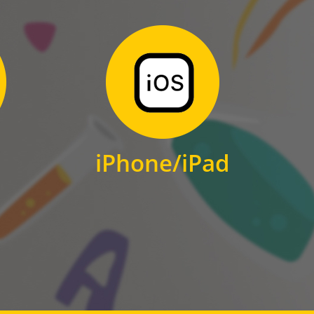
Zum Download
für iPhone und iPad
iPhone/iPad
IOS