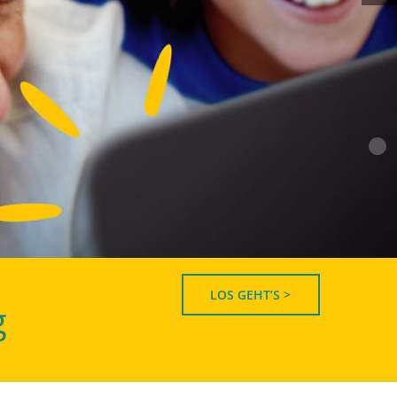
LOS GEHT’S >
g