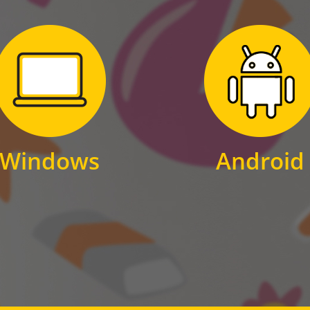
Zum Download
Zum Download
für Windows
für Android
Windows
Android
WINDOWS
ANDROID