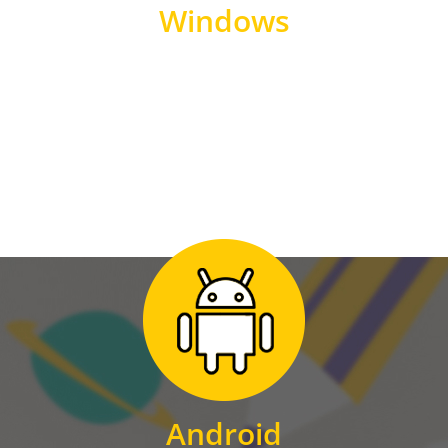
Windows
WINDOWS
Zum Download
für Android
Android