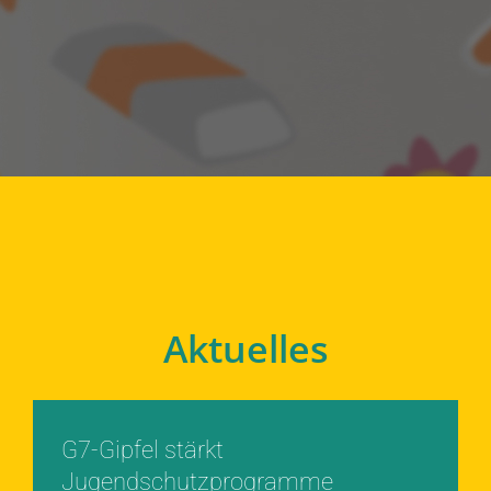
Aktuelles
G7-Gipfel stärkt
Jugendschutzprogramme