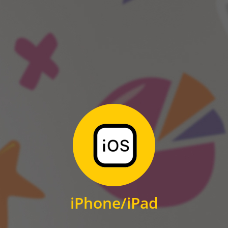
ANDROID
Zum Download
für iPhone und iPad
iPhone/iPad
IOS