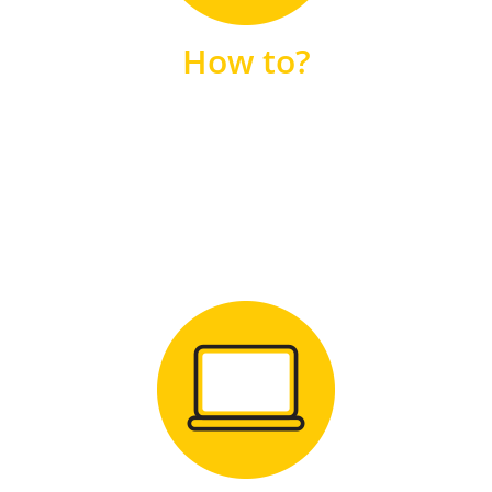
unsere FAQs
How to?
FAQS
Zum Download
für Windows