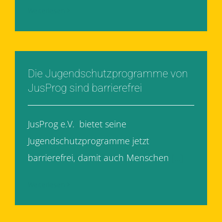
Weiterlesen
Die Jugendschutzprogramme von
JusProg sind barrierefrei
JusProg e.V. bietet seine
Jugendschutzprogramme jetzt
barrierefrei, damit auch Menschen
[...]
Weiterlesen