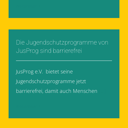
Weiterlesen
Die Jugendschutzprogramme von
JusProg sind barrierefrei
JusProg e.V. bietet seine
Jugendschutzprogramme jetzt
barrierefrei, damit auch Menschen
[...]
Weiterlesen