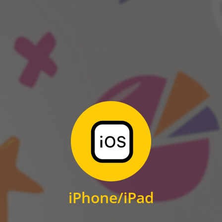
ANDROID
Zum Download
für iPhone und iPad
iPhone/iPad
IOS