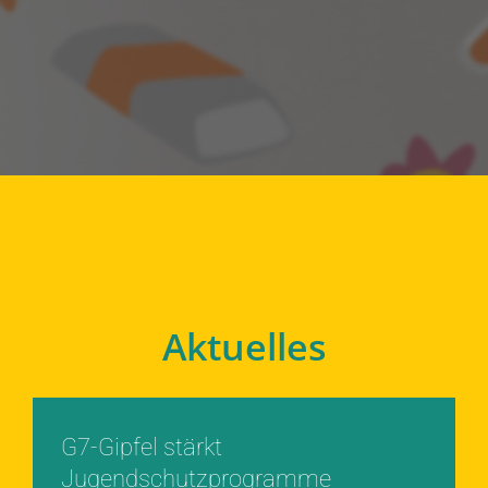
Aktuelles
G7-Gipfel stärkt
Jugendschutzprogramme