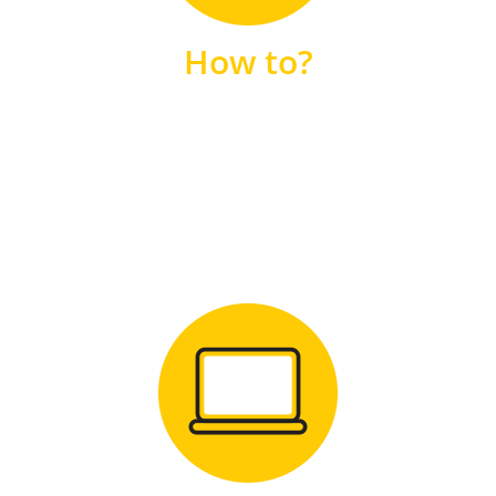
unsere FAQs
How to?
FAQS
Zum Download
für Windows