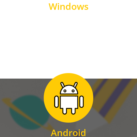
Windows
WINDOWS
Zum Download
für Android
Android