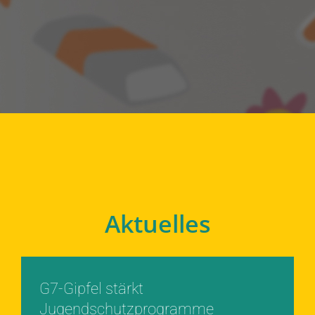
Aktuelles
G7-Gipfel stärkt
Jugendschutzprogramme