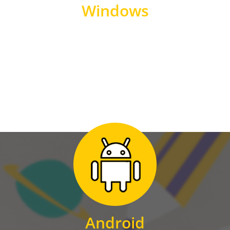
Windows
WINDOWS
Zum Download
für Android
Android