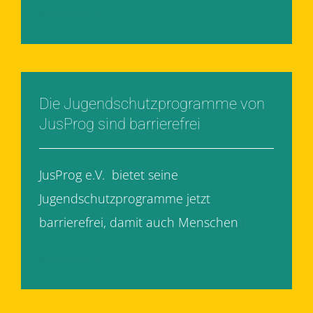
Weiterlesen
Die Jugendschutzprogramme von
JusProg sind barrierefrei
JusProg e.V. bietet seine
Jugendschutzprogramme jetzt
barrierefrei, damit auch Menschen
[...]
Weiterlesen