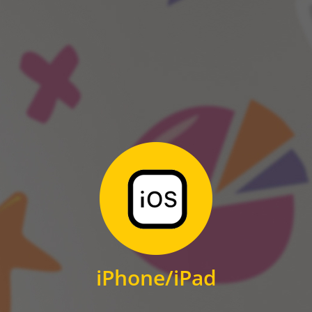
ANDROID
Zum Download
für iPhone und iPad
iPhone/iPad
IOS