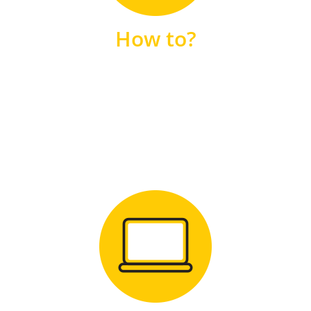
unsere FAQs
How to?
FAQS
Zum Download
für Windows