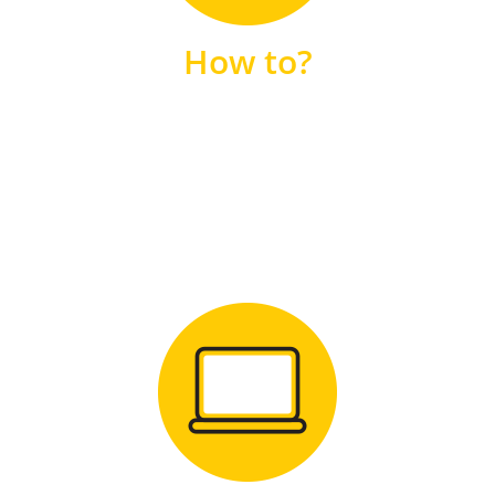
unsere FAQs
How to?
FAQS
Zum Download
für Windows