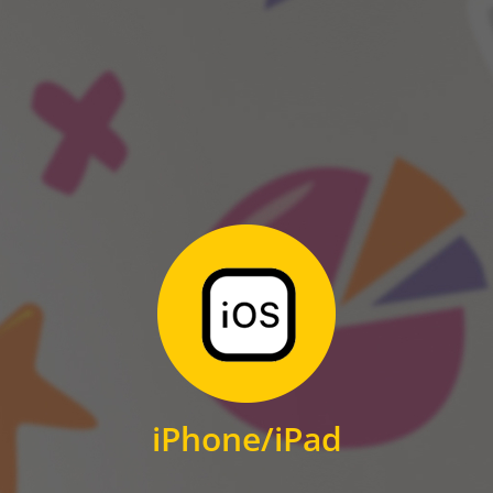
ANDROID
Zum Download
für iPhone und iPad
iPhone/iPad
IOS