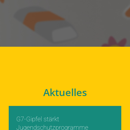
Aktuelles
G7-Gipfel stärkt
Jugendschutzprogramme