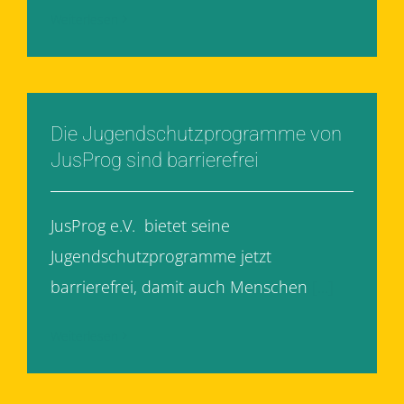
Weiterlesen
Die Jugendschutzprogramme von
JusProg sind barrierefrei
JusProg e.V. bietet seine
Jugendschutzprogramme jetzt
barrierefrei, damit auch Menschen
[...]
Weiterlesen