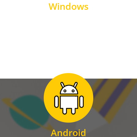
Windows
WINDOWS
Zum Download
für Android
Android