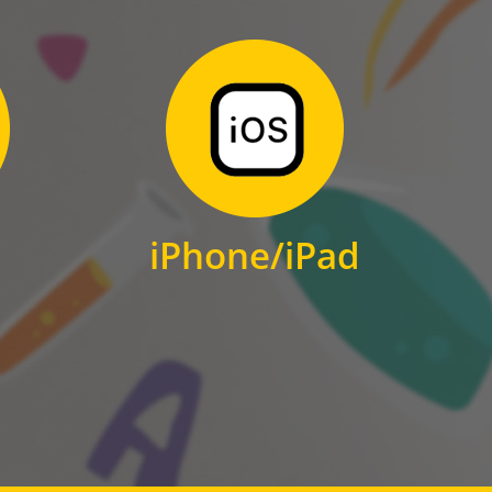
Zum Download
für iPhone und iPad
iPhone/iPad
IOS