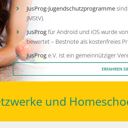
JusProg-Jugendschutzprogramme
sind
JMStV).
JusProg
für Android und iOS wurde vo
bewertet – Bestnote als kostenfreies P
JusProg
e.V. ist ein gemeinnütziger Ve
ERFAHREN SI
Netzwerke und Homescho