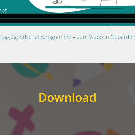
Prog-Jugendschutzprogramme – zum Video in Gebärde
Download