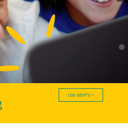
LOS GEHT’S >
g