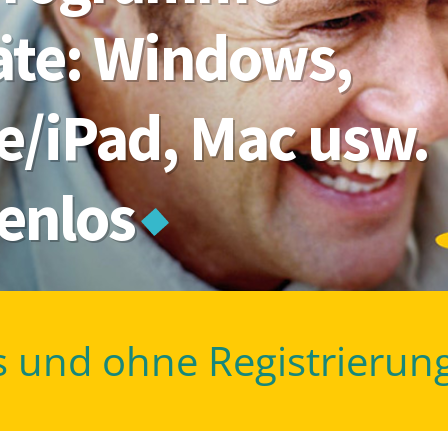
räte: Windows,
e/iPad, Mac usw.
tenlos
s und ohne Registrierun