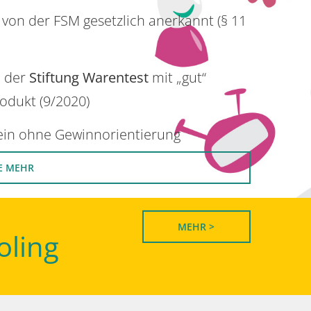
 von der FSM gesetzlich anerkannt (§ 11
n der
Stiftung Warentest
mit „gut“
rodukt (9/2020)
rein ohne Gewinnorientierung
E MEHR
MEHR >
oling