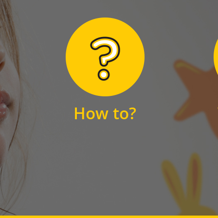
Hier finden Sie
unsere FAQs
How to?
FAQS