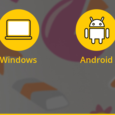
Zum Download
Zum Download
für Windows
für Android
Windows
Android
WINDOWS
ANDROID