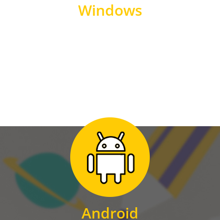
Windows
WINDOWS
Zum Download
für Android
Android