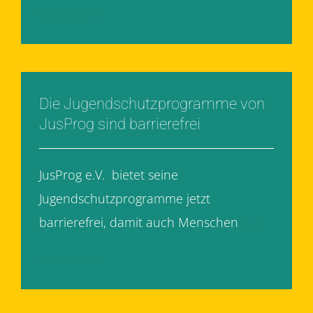
Weiterlesen
Die Jugendschutzprogramme von
JusProg sind barrierefrei
JusProg e.V. bietet seine
Jugendschutzprogramme jetzt
barrierefrei, damit auch Menschen
[...]
Weiterlesen