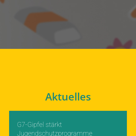
Aktuelles
G7-Gipfel stärkt
Jugendschutzprogramme