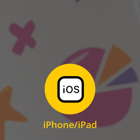
ANDROID
Zum Download
für iPhone und iPad
iPhone/iPad
IOS