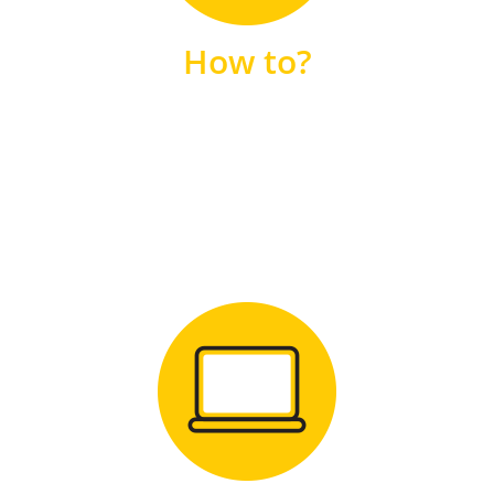
unsere FAQs
How to?
FAQS
Zum Download
für Windows