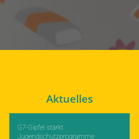
Aktuelles
G7-Gipfel stärkt
Jugendschutzprogramme