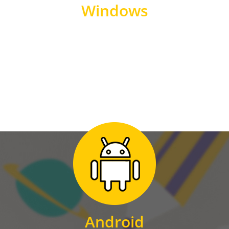
Windows
WINDOWS
Zum Download
für Android
Android