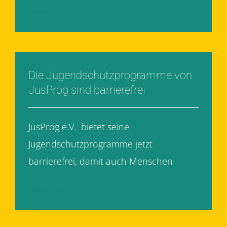
Weiterlesen
Die Jugendschutzprogramme von
JusProg sind barrierefrei
JusProg e.V. bietet seine
Jugendschutzprogramme jetzt
barrierefrei, damit auch Menschen
[...]
Weiterlesen