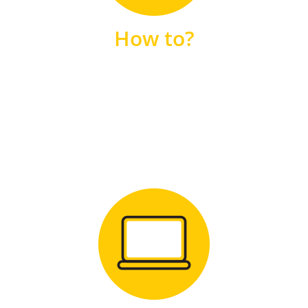
unsere FAQs
How to?
FAQS
Zum Download
für Windows