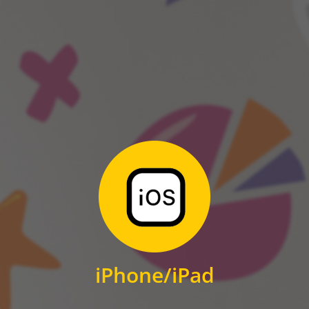
ANDROID
Zum Download
für iPhone und iPad
iPhone/iPad
IOS