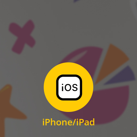
ANDROID
Zum Download
für iPhone und iPad
iPhone/iPad
IOS