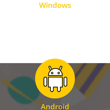
Windows
WINDOWS
Zum Download
für Android
Android