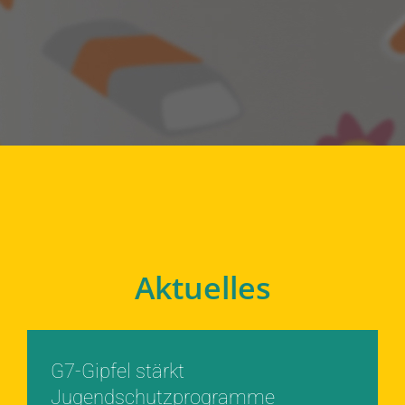
Aktuelles
G7-Gipfel stärkt
Jugendschutzprogramme