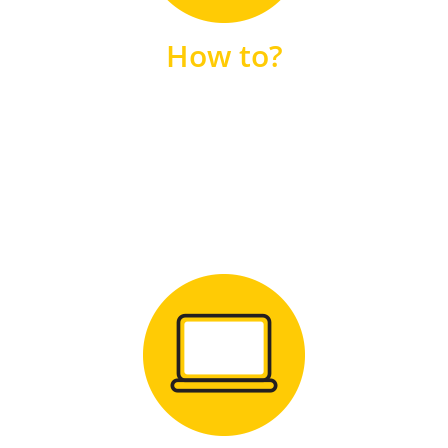
unsere FAQs
How to?
FAQS
Zum Download
für Windows