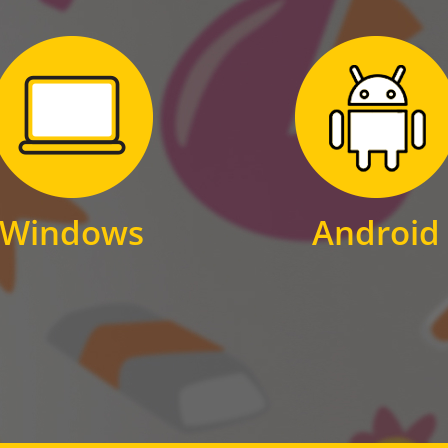
Zum Download
Zum Download
für Windows
für Android
Windows
Android
WINDOWS
ANDROID