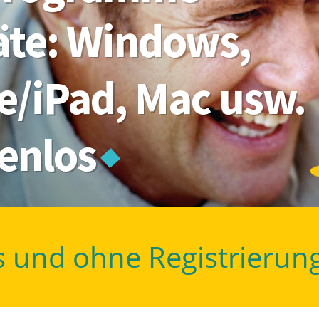
räte: Windows,
e/iPad, Mac usw.
tenlos
s und ohne Registrierun