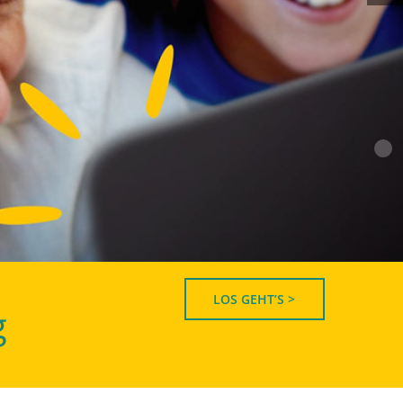
LOS GEHT’S >
g