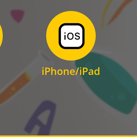
Zum Download
für iPhone und iPad
iPhone/iPad
IOS