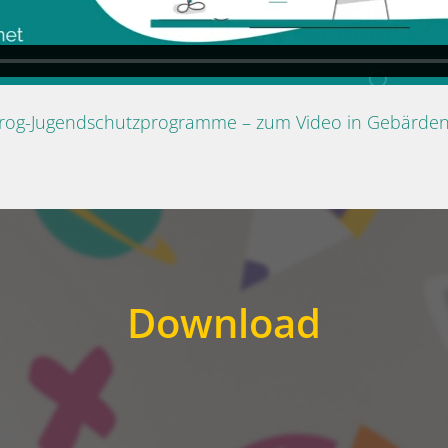
Prog-Jugendschutzprogramme – zum Video in Gebärde
Download