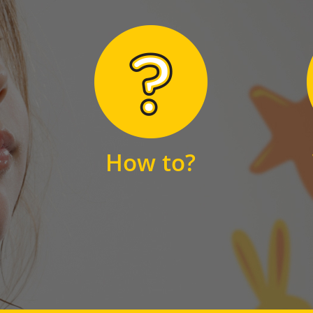
Hier finden Sie
unsere FAQs
How to?
FAQS