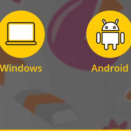
Zum Download
Zum Download
für Windows
für Android
Windows
Android
WINDOWS
ANDROID