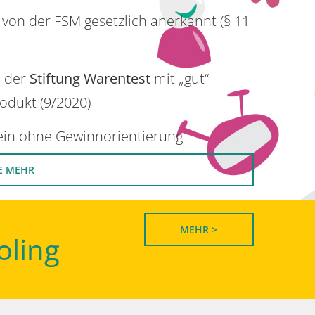
 von der FSM gesetzlich anerkannt (§ 11
n der
Stiftung Warentest
mit „gut“
rodukt (9/2020)
rein ohne Gewinnorientierung
E MEHR
MEHR >
oling