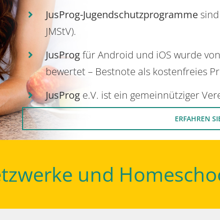
JusProg-Jugendschutzprogramme
sind
JMStV).
JusProg
für Android und iOS wurde vo
bewertet – Bestnote als kostenfreies P
JusProg
e.V. ist ein gemeinnütziger Ve
ERFAHREN SI
Netzwerke und Homescho