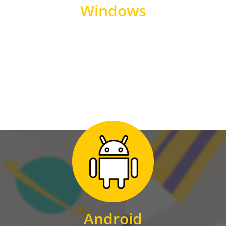
Windows
WINDOWS
Zum Download
für Android
Android