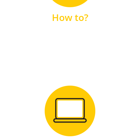
unsere FAQs
How to?
FAQS
Zum Download
für Windows