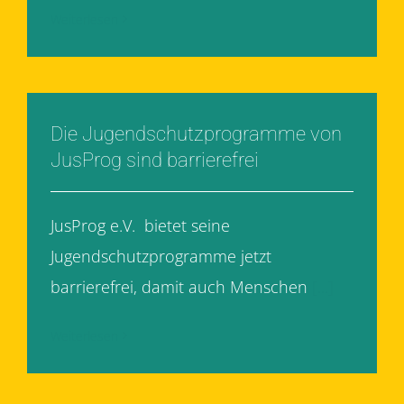
Weiterlesen
Die Jugendschutzprogramme von
JusProg sind barrierefrei
JusProg e.V. bietet seine
Jugendschutzprogramme jetzt
barrierefrei, damit auch Menschen
[...]
Weiterlesen