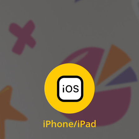
ANDROID
Zum Download
für iPhone und iPad
iPhone/iPad
IOS