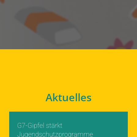
Aktuelles
G7-Gipfel stärkt
Jugendschutzprogramme