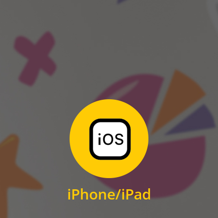
ANDROID
Zum Download
für iPhone und iPad
iPhone/iPad
IOS