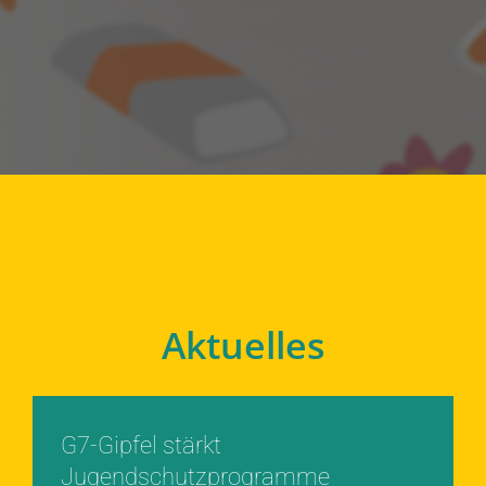
Aktuelles
G7-Gipfel stärkt
Jugendschutzprogramme