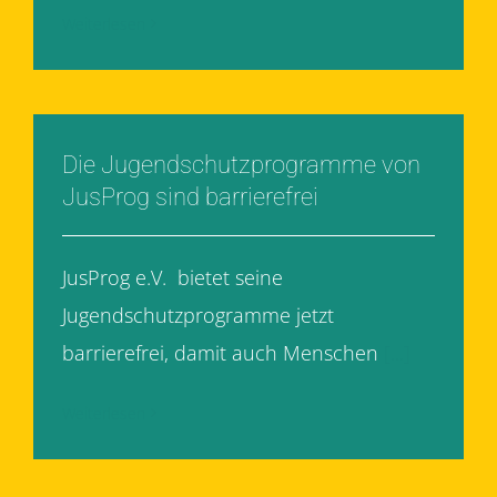
Weiterlesen
Die Jugendschutzprogramme von
JusProg sind barrierefrei
JusProg e.V. bietet seine
Jugendschutzprogramme jetzt
barrierefrei, damit auch Menschen
[...]
Weiterlesen