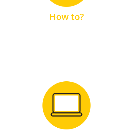
unsere FAQs
How to?
FAQS
Zum Download
für Windows