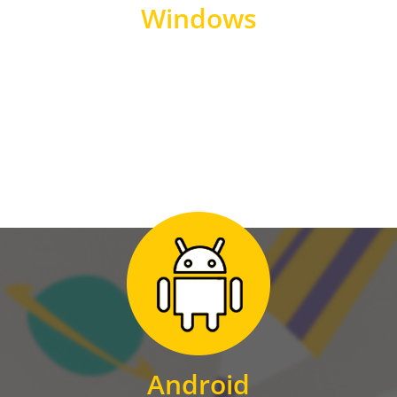
Windows
WINDOWS
Zum Download
für Android
Android