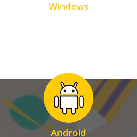
Windows
WINDOWS
Zum Download
für Android
Android