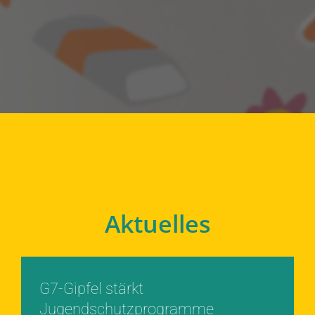
Aktuelles
G7-Gipfel stärkt
Jugendschutzprogramme