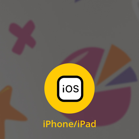
ANDROID
Zum Download
für iPhone und iPad
iPhone/iPad
IOS