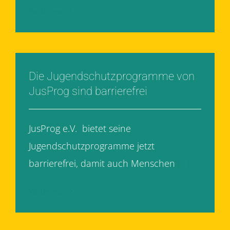
Weiterlesen
Die Jugendschutzprogramme von
JusProg sind barrierefrei
JusProg e.V. bietet seine
Jugendschutzprogramme jetzt
barrierefrei, damit auch Menschen
[...]
Weiterlesen