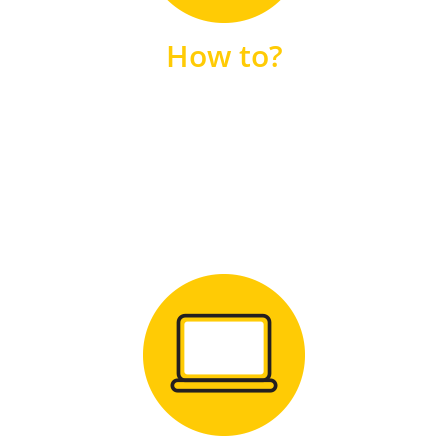
unsere FAQs
How to?
FAQS
Zum Download
für Windows