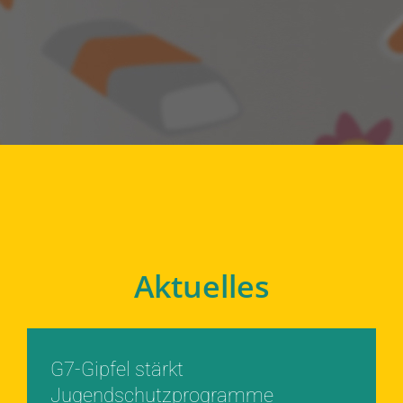
Aktuelles
G7-Gipfel stärkt
Jugendschutzprogramme