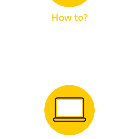
unsere FAQs
How to?
FAQS
Zum Download
für Windows