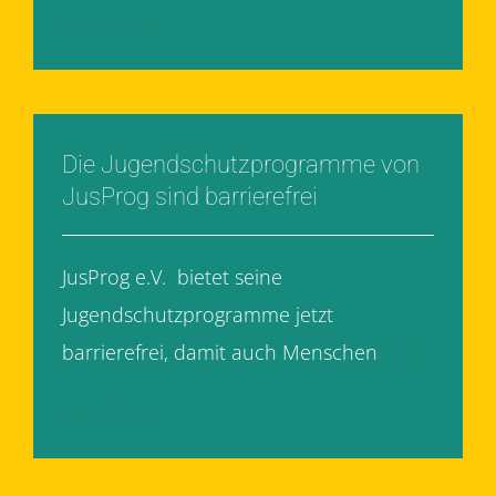
Weiterlesen
Die Jugendschutzprogramme von
JusProg sind barrierefrei
JusProg e.V. bietet seine
Jugendschutzprogramme jetzt
barrierefrei, damit auch Menschen
[...]
Weiterlesen