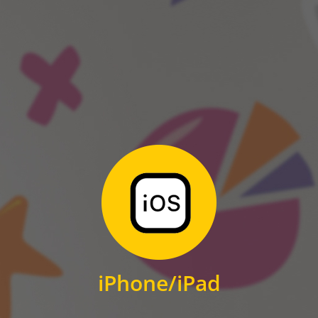
ANDROID
Zum Download
für iPhone und iPad
iPhone/iPad
IOS