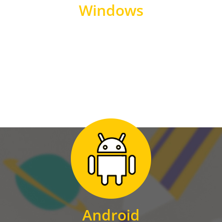
Windows
WINDOWS
Zum Download
für Android
Android