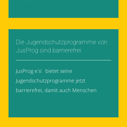
Weiterlesen
Die Jugendschutzprogramme von
JusProg sind barrierefrei
JusProg e.V. bietet seine
Jugendschutzprogramme jetzt
barrierefrei, damit auch Menschen
[...]
Weiterlesen