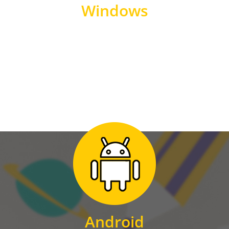
Windows
WINDOWS
Zum Download
für Android
Android