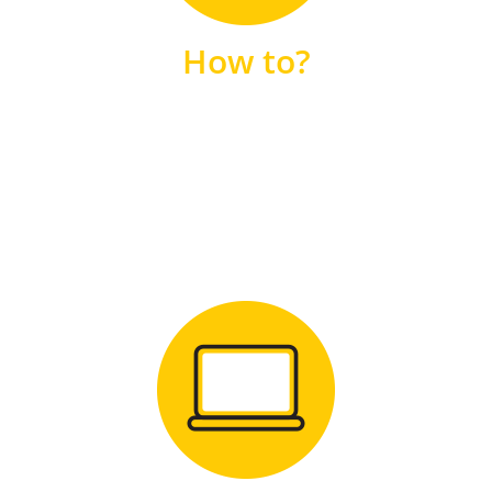
unsere FAQs
How to?
FAQS
Zum Download
für Windows