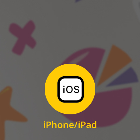
ANDROID
Zum Download
für iPhone und iPad
iPhone/iPad
IOS