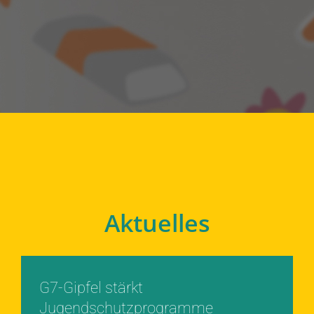
Aktuelles
G7-Gipfel stärkt
Jugendschutzprogramme