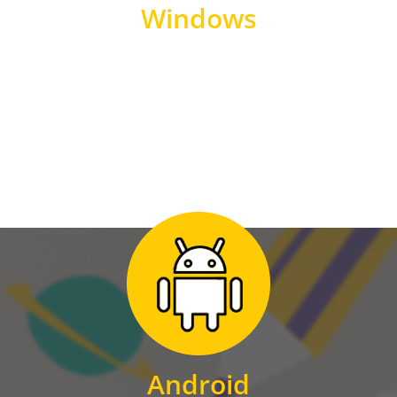
Windows
WINDOWS
Zum Download
für Android
Android