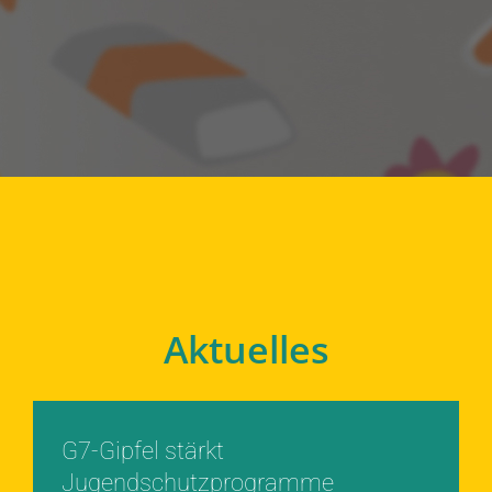
Aktuelles
G7-Gipfel stärkt
Jugendschutzprogramme