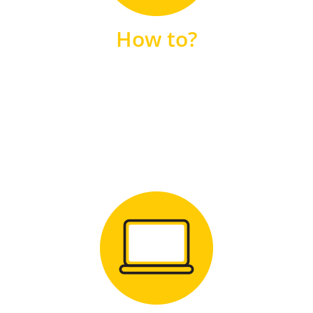
unsere FAQs
How to?
FAQS
Zum Download
für Windows