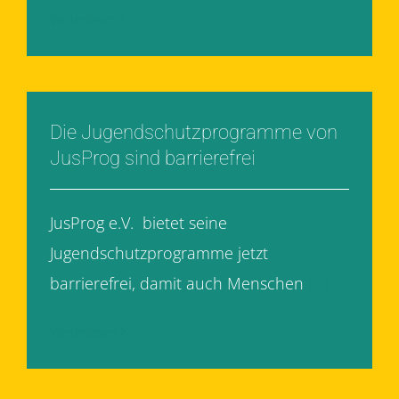
Weiterlesen
Die Jugendschutzprogramme von
JusProg sind barrierefrei
JusProg e.V. bietet seine
Jugendschutzprogramme jetzt
barrierefrei, damit auch Menschen
[...]
Weiterlesen