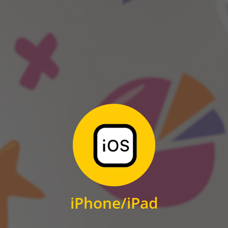
ANDROID
Zum Download
für iPhone und iPad
iPhone/iPad
IOS