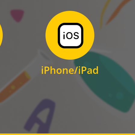
Zum Download
für iPhone und iPad
iPhone/iPad
IOS