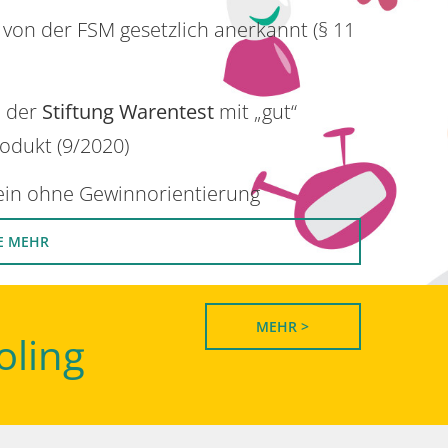
 von der FSM gesetzlich anerkannt (§ 11
n der
Stiftung Warentest
mit „gut“
rodukt (9/2020)
rein ohne Gewinnorientierung
E MEHR
MEHR >
oling