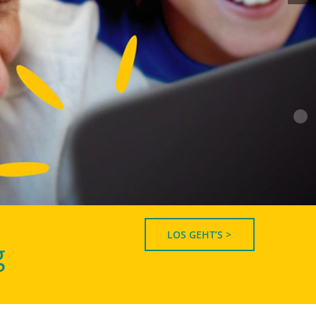
LOS GEHT’S >
g