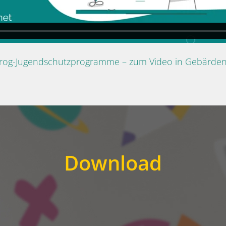
Prog-Jugendschutzprogramme – zum Video in Gebärde
Download