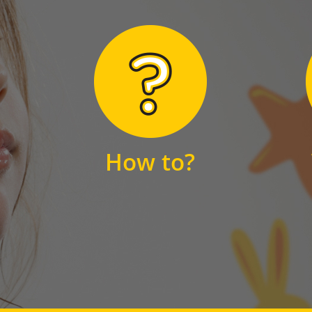
Hier finden Sie
unsere FAQs
How to?
FAQS