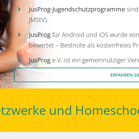
JusProg-Jugendschutzprogramme
sind
JMStV).
JusProg
für Android und iOS wurde vo
bewertet – Bestnote als kostenfreies P
JusProg
e.V. ist ein gemeinnütziger Ve
ERFAHREN SI
Netzwerke und Homescho