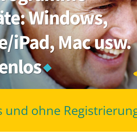
räte: Windows,
e/iPad, Mac usw.
tenlos
s und ohne Registrierun