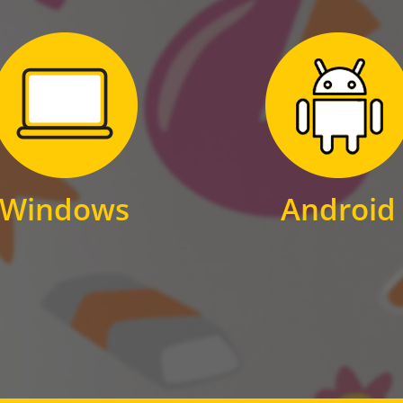
Zum Download
Zum Download
für Windows
für Android
Windows
Android
WINDOWS
ANDROID