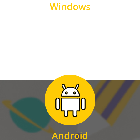
Windows
WINDOWS
Zum Download
für Android
Android