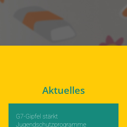
Aktuelles
G7-Gipfel stärkt
Jugendschutzprogramme