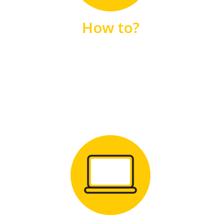
unsere FAQs
How to?
FAQS
Zum Download
für Windows