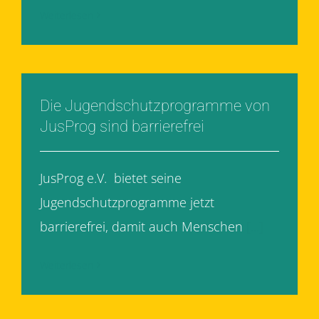
Weiterlesen
Die Jugendschutzprogramme von
JusProg sind barrierefrei
JusProg e.V. bietet seine
Jugendschutzprogramme jetzt
barrierefrei, damit auch Menschen
[...]
Weiterlesen