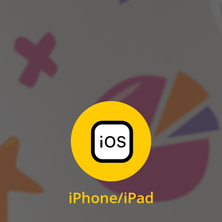
ANDROID
Zum Download
für iPhone und iPad
iPhone/iPad
IOS