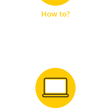
unsere FAQs
How to?
FAQS
Zum Download
für Windows