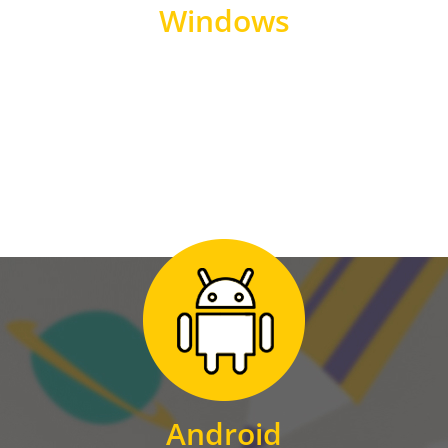
Windows
WINDOWS
Zum Download
für Android
Android