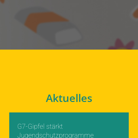
Aktuelles
G7-Gipfel stärkt
Jugendschutzprogramme