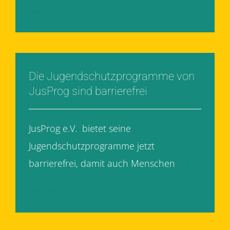
Weiterlesen
Die Jugendschutzprogramme von
JusProg sind barrierefrei
JusProg e.V. bietet seine
Jugendschutzprogramme jetzt
barrierefrei, damit auch Menschen
[...]
Weiterlesen