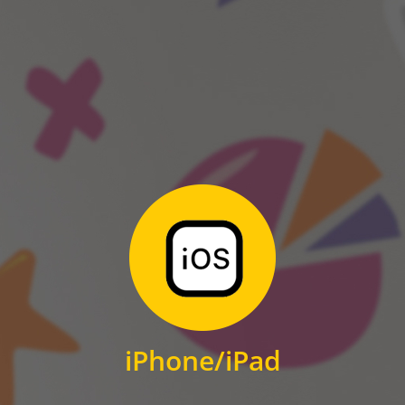
ANDROID
Zum Download
für iPhone und iPad
iPhone/iPad
IOS