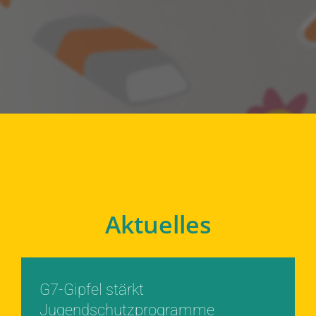
Aktuelles
G7-Gipfel stärkt
Jugendschutzprogramme