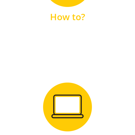
unsere FAQs
How to?
FAQS
Zum Download
für Windows