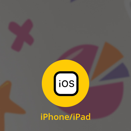
ANDROID
Zum Download
für iPhone und iPad
iPhone/iPad
IOS