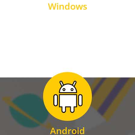
Windows
WINDOWS
Zum Download
für Android
Android