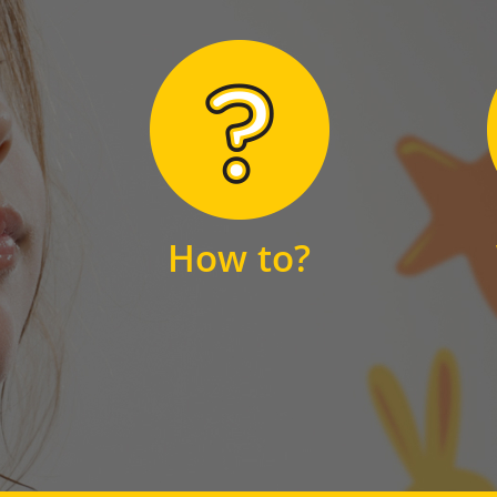
Hier finden Sie
unsere FAQs
How to?
FAQS