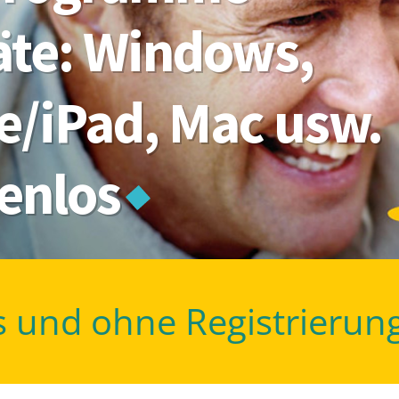
räte: Windows,
e/iPad, Mac usw.
tenlos
s und ohne Registrierun