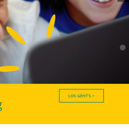
LOS GEHT’S >
g