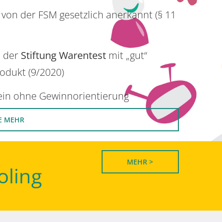
 von der FSM gesetzlich anerkannt (§ 11
n der
Stiftung Warentest
mit „gut“
rodukt (9/2020)
rein ohne Gewinnorientierung
E MEHR
MEHR >
oling