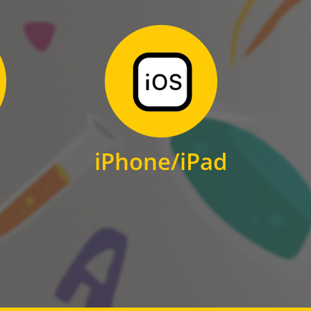
Zum Download
für iPhone und iPad
iPhone/iPad
IOS