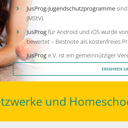
JusProg-Jugendschutzprogramme
sind
JMStV).
JusProg
für Android und iOS wurde vo
bewertet – Bestnote als kostenfreies P
JusProg
e.V. ist ein gemeinnütziger Ve
ERFAHREN SI
Netzwerke und Homescho