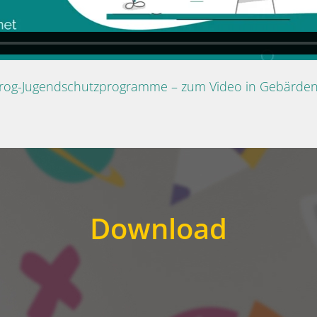
Prog-Jugendschutzprogramme – zum Video in Gebärde
Download