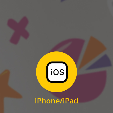
ANDROID
Zum Download
für iPhone und iPad
iPhone/iPad
IOS