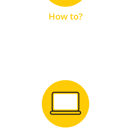
unsere FAQs
How to?
FAQS
Zum Download
für Windows