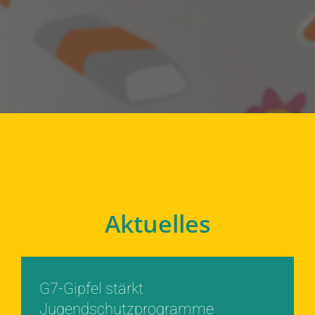
Aktuelles
G7-Gipfel stärkt
Jugendschutzprogramme