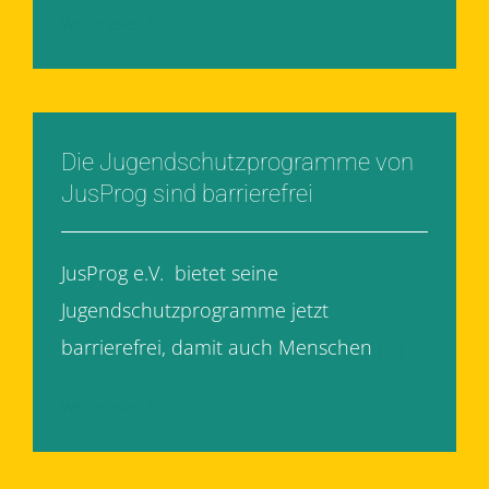
Weiterlesen
Die Jugendschutzprogramme von
JusProg sind barrierefrei
JusProg e.V. bietet seine
Jugendschutzprogramme jetzt
barrierefrei, damit auch Menschen
[...]
Weiterlesen