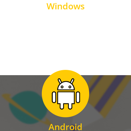
Windows
WINDOWS
Zum Download
für Android
Android