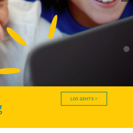
LOS GEHT’S >
g