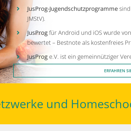
JusProg-Jugendschutzprogramme
sind
JMStV).
JusProg
für Android und iOS wurde vo
bewertet – Bestnote als kostenfreies P
JusProg
e.V. ist ein gemeinnütziger Ve
ERFAHREN SI
Netzwerke und Homescho