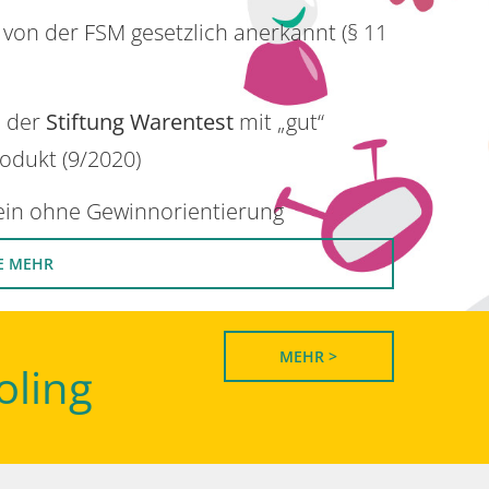
 von der FSM gesetzlich anerkannt (§ 11
n der
Stiftung Warentest
mit „gut“
rodukt (9/2020)
rein ohne Gewinnorientierung
E MEHR
MEHR >
oling