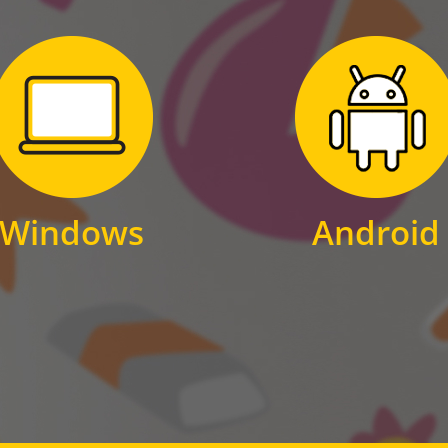
Zum Download
Zum Download
für Windows
für Android
Windows
Android
WINDOWS
ANDROID