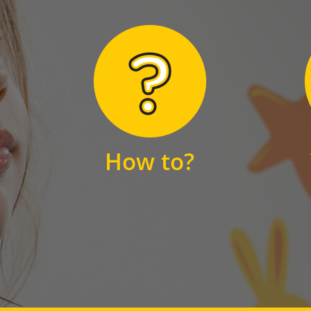
Hier finden Sie
unsere FAQs
How to?
FAQS