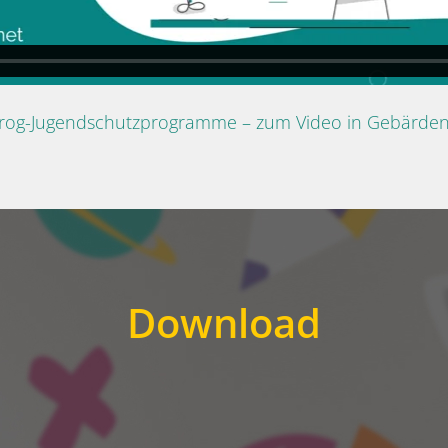
Prog-Jugendschutzprogramme – zum Video in Gebärde
Download