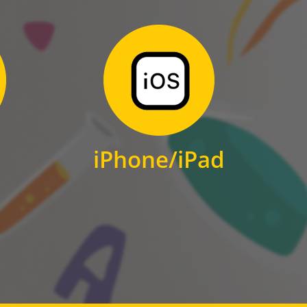
Zum Download
für iPhone und iPad
iPhone/iPad
IOS