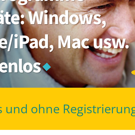
räte: Windows,
e/iPad, Mac usw.
tenlos
s und ohne Registrierun