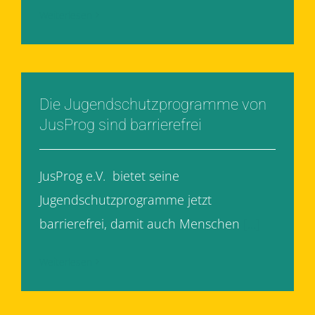
Weiterlesen
Die Jugendschutzprogramme von
JusProg sind barrierefrei
JusProg e.V. bietet seine
Jugendschutzprogramme jetzt
barrierefrei, damit auch Menschen
[...]
Weiterlesen