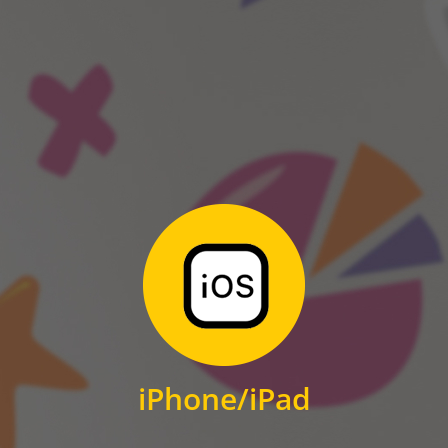
ANDROID
Zum Download
für iPhone und iPad
iPhone/iPad
IOS