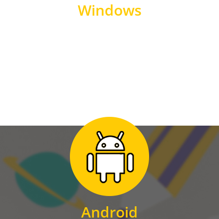
Windows
WINDOWS
Zum Download
für Android
Android