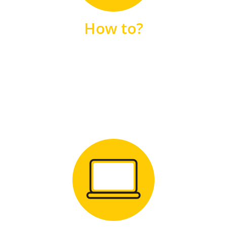
unsere FAQs
How to?
FAQS
Zum Download
für Windows