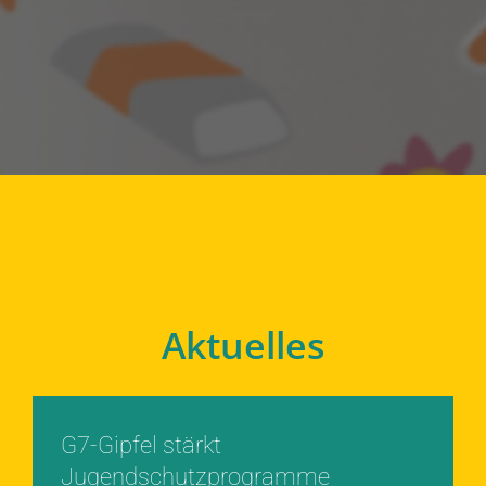
Aktuelles
G7-Gipfel stärkt
Jugendschutzprogramme