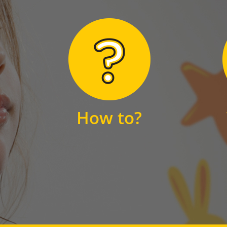
Hier finden Sie
unsere FAQs
How to?
FAQS