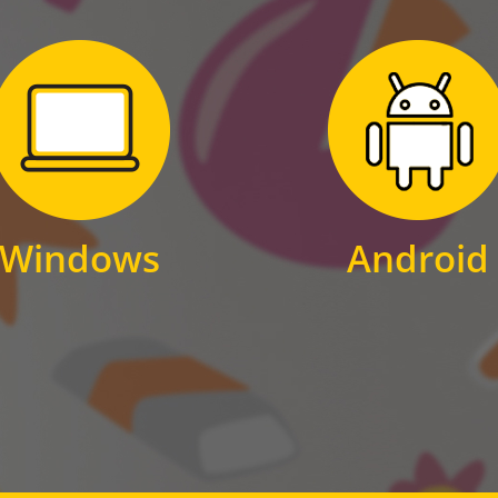
Zum Download
Zum Download
für Windows
für Android
Windows
Android
WINDOWS
ANDROID