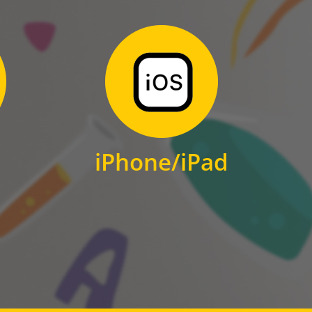
Zum Download
für iPhone und iPad
iPhone/iPad
IOS