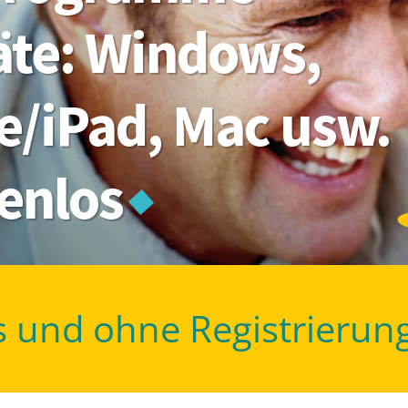
räte: Windows,
e/iPad, Mac usw.
tenlos
s und ohne Registrierun