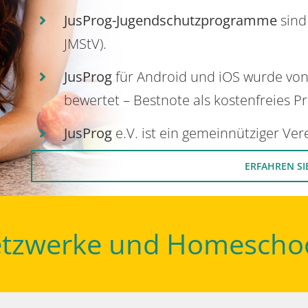
JusProg-Jugendschutzprogramme
sind
JMStV).
JusProg
für Android und iOS wurde vo
bewertet – Bestnote als kostenfreies P
JusProg
e.V. ist ein gemeinnütziger Ve
ERFAHREN SI
Netzwerke und Homescho