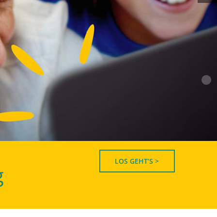
LOS GEHT’S >
g