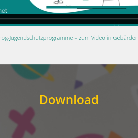
Prog-Jugendschutzprogramme – zum Video in Gebärde
Download