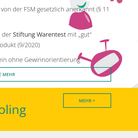
 von der FSM gesetzlich anerkannt (§ 11
n der
Stiftung Warentest
mit „gut“
rodukt (9/2020)
rein ohne Gewinnorientierung
E MEHR
MEHR >
oling