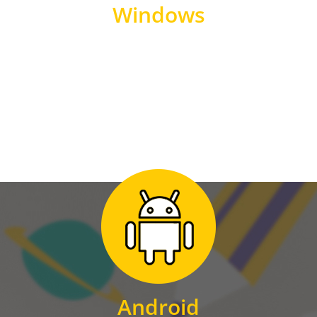
Windows
WINDOWS
Zum Download
für Android
Android