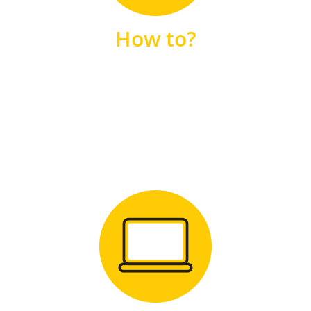
unsere FAQs
How to?
FAQS
Zum Download
für Windows