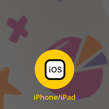
ANDROID
Zum Download
für iPhone und iPad
iPhone/iPad
IOS