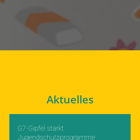
Aktuelles
G7-Gipfel stärkt
Jugendschutzprogramme