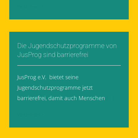
Weiterlesen
Die Jugendschutzprogramme von
JusProg sind barrierefrei
JusProg e.V. bietet seine
Jugendschutzprogramme jetzt
barrierefrei, damit auch Menschen
[...]
Weiterlesen