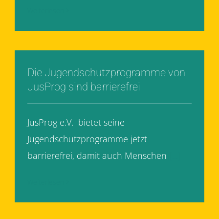
Weiterlesen
Die Jugendschutzprogramme von
JusProg sind barrierefrei
JusProg e.V. bietet seine
Jugendschutzprogramme jetzt
barrierefrei, damit auch Menschen
[...]
Weiterlesen