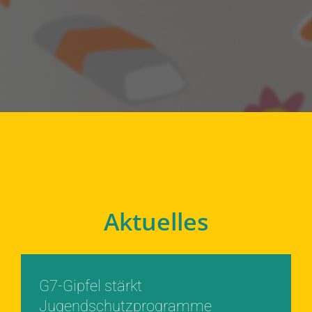
Aktuelles
G7-Gipfel stärkt
Jugendschutzprogramme