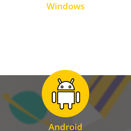
Windows
WINDOWS
Zum Download
für Android
Android