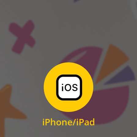
ANDROID
Zum Download
für iPhone und iPad
iPhone/iPad
IOS