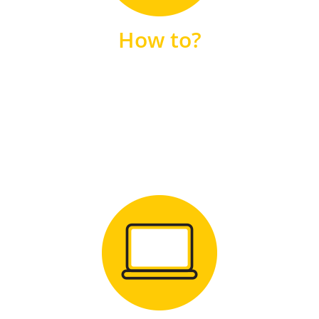
unsere FAQs
How to?
FAQS
Zum Download
für Windows