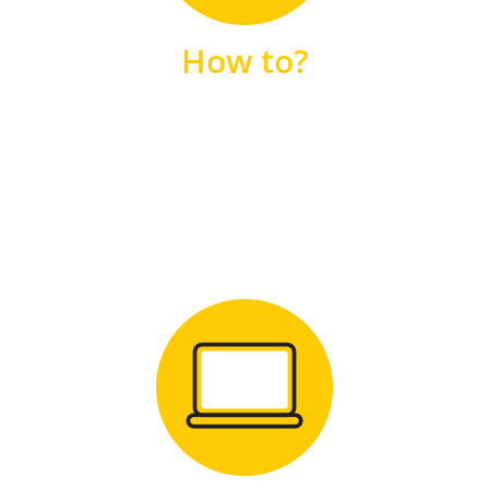
unsere FAQs
How to?
FAQS
Zum Download
für Windows