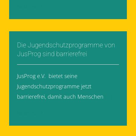
Weiterlesen
Die Jugendschutzprogramme von
JusProg sind barrierefrei
JusProg e.V. bietet seine
Jugendschutzprogramme jetzt
barrierefrei, damit auch Menschen
[...]
Weiterlesen