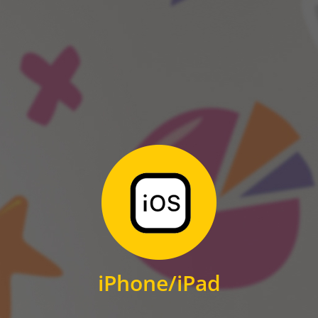
ANDROID
Zum Download
für iPhone und iPad
iPhone/iPad
IOS