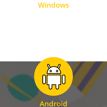
Windows
WINDOWS
Zum Download
für Android
Android