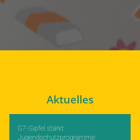
Aktuelles
G7-Gipfel stärkt
Jugendschutzprogramme