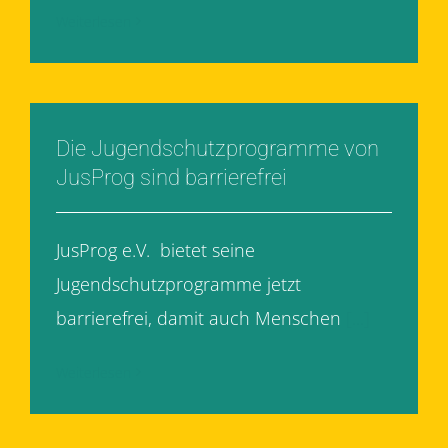
Weiterlesen
Die Jugendschutzprogramme von
JusProg sind barrierefrei
JusProg e.V. bietet seine
Jugendschutzprogramme jetzt
barrierefrei, damit auch Menschen
[...]
Weiterlesen