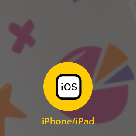
ANDROID
Zum Download
für iPhone und iPad
iPhone/iPad
IOS