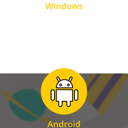
Windows
WINDOWS
Zum Download
für Android
Android