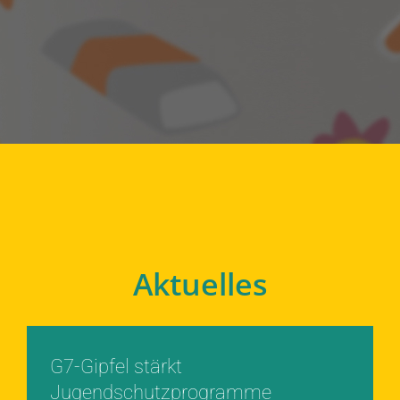
Aktuelles
G7-Gipfel stärkt
Jugendschutzprogramme