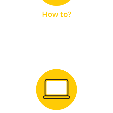
unsere FAQs
How to?
FAQS
Zum Download
für Windows