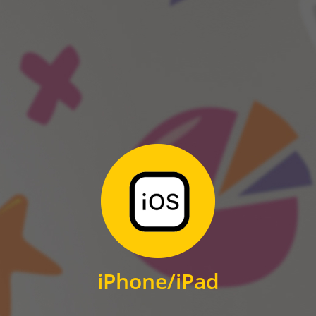
ANDROID
Zum Download
für iPhone und iPad
iPhone/iPad
IOS