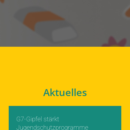
Aktuelles
G7-Gipfel stärkt
Jugendschutzprogramme