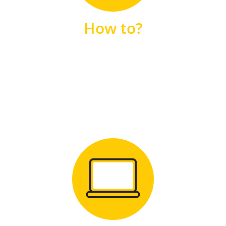
unsere FAQs
How to?
FAQS
Zum Download
für Windows