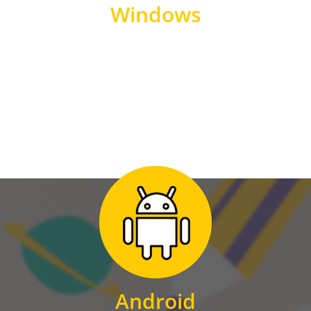
Windows
WINDOWS
Zum Download
für Android
Android