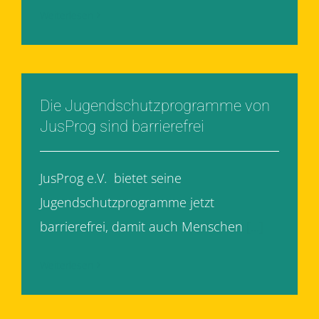
Weiterlesen
Die Jugendschutzprogramme von
JusProg sind barrierefrei
JusProg e.V. bietet seine
Jugendschutzprogramme jetzt
barrierefrei, damit auch Menschen
[...]
Weiterlesen