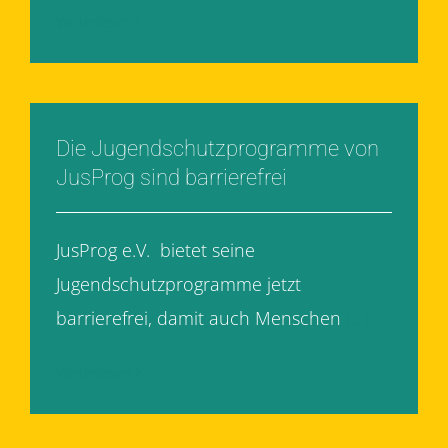
Weiterlesen
Die Jugendschutzprogramme von
JusProg sind barrierefrei
JusProg e.V. bietet seine
Jugendschutzprogramme jetzt
barrierefrei, damit auch Menschen
[...]
Weiterlesen