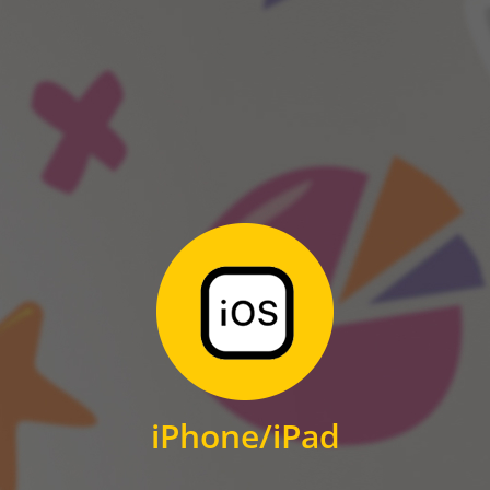
ANDROID
Zum Download
für iPhone und iPad
iPhone/iPad
IOS