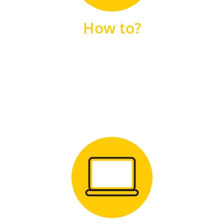
unsere FAQs
How to?
FAQS
Zum Download
für Windows