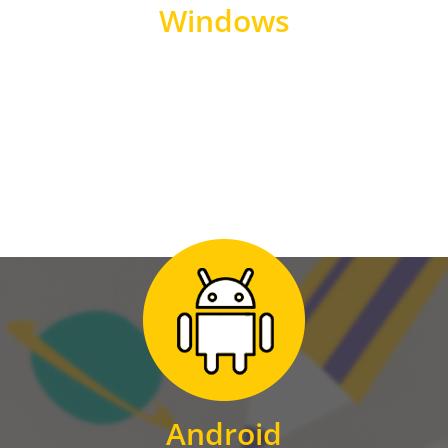
Windows
WINDOWS
Zum Download
für Android
Android