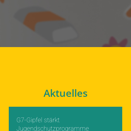
Aktuelles
G7-Gipfel stärkt
Jugendschutzprogramme