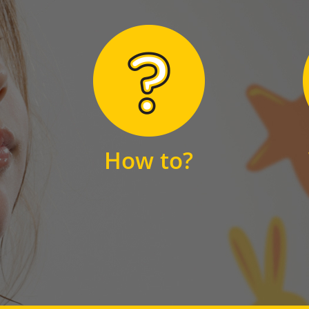
Hier finden Sie
unsere FAQs
How to?
FAQS