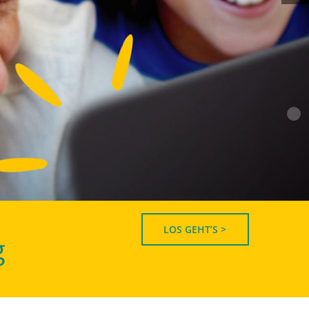
LOS GEHT’S >
g