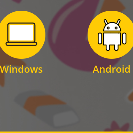
Zum Download
Zum Download
für Windows
für Android
Windows
Android
WINDOWS
ANDROID