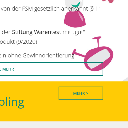
 von der FSM gesetzlich anerkannt (§ 11
n der
Stiftung Warentest
mit „gut“
rodukt (9/2020)
rein ohne Gewinnorientierung
E MEHR
MEHR >
oling