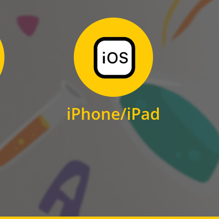
Zum Download
für iPhone und iPad
iPhone/iPad
IOS