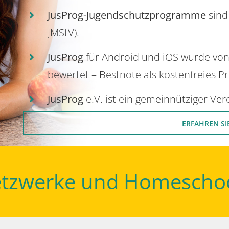
JusProg-Jugendschutzprogramme
sind
JMStV).
JusProg
für Android und iOS wurde vo
bewertet – Bestnote als kostenfreies P
JusProg
e.V. ist ein gemeinnütziger Ve
ERFAHREN SI
Netzwerke und Homescho