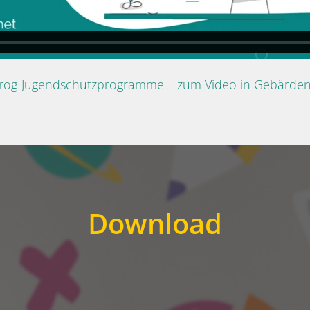
Prog-Jugendschutzprogramme – zum Video in Gebärde
Download