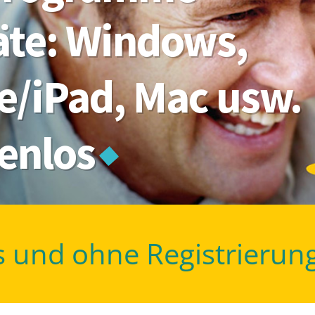
räte: Windows,
e/iPad, Mac usw.
tenlos
s und ohne Registrierun