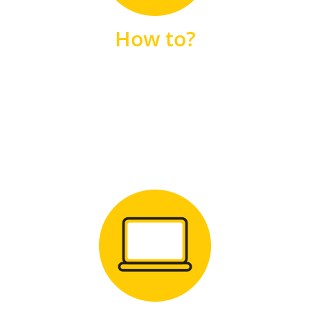
unsere FAQs
How to?
FAQS
Zum Download
für Windows