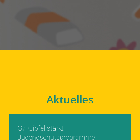
Aktuelles
G7-Gipfel stärkt
Jugendschutzprogramme