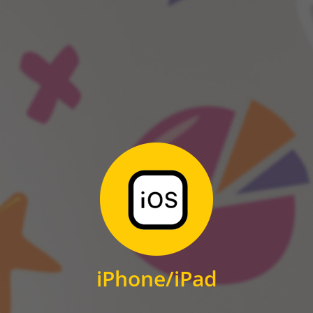
ANDROID
Zum Download
für iPhone und iPad
iPhone/iPad
IOS