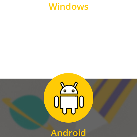
Windows
WINDOWS
Zum Download
für Android
Android