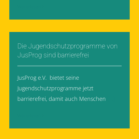
Weiterlesen
Die Jugendschutzprogramme von
JusProg sind barrierefrei
JusProg e.V. bietet seine
Jugendschutzprogramme jetzt
barrierefrei, damit auch Menschen
[...]
Weiterlesen