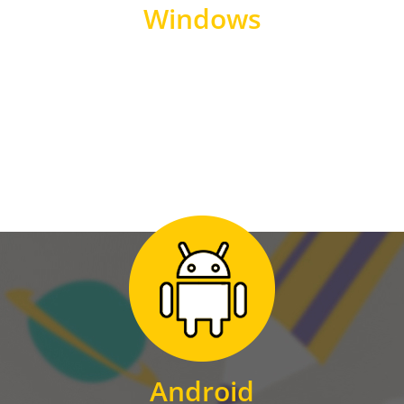
Windows
WINDOWS
Zum Download
für Android
Android