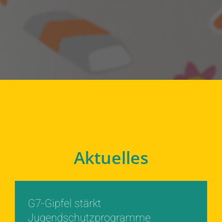
Aktuelles
G7-Gipfel stärkt
Jugendschutzprogramme