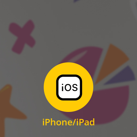
ANDROID
Zum Download
für iPhone und iPad
iPhone/iPad
IOS