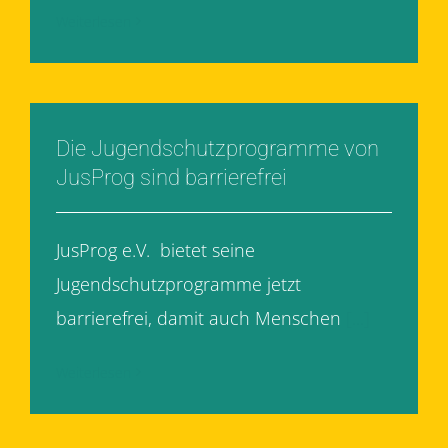
Weiterlesen
Die Jugendschutzprogramme von
JusProg sind barrierefrei
JusProg e.V. bietet seine
Jugendschutzprogramme jetzt
barrierefrei, damit auch Menschen
[...]
Weiterlesen