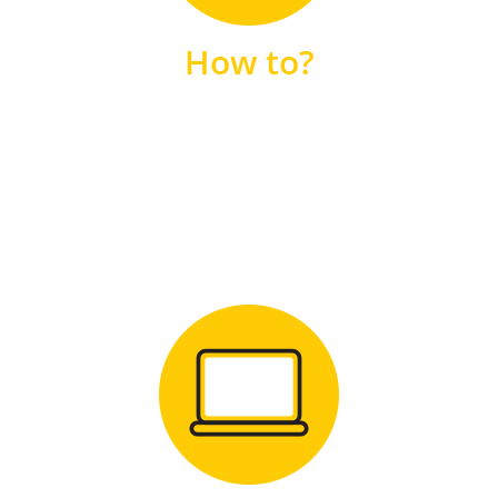
unsere FAQs
How to?
FAQS
Zum Download
für Windows