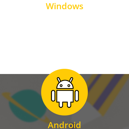
Windows
WINDOWS
Zum Download
für Android
Android