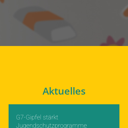
Aktuelles
G7-Gipfel stärkt
Jugendschutzprogramme