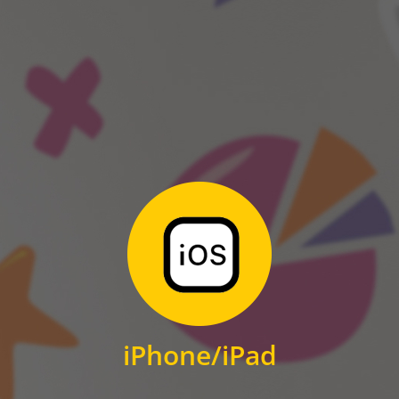
ANDROID
Zum Download
für iPhone und iPad
iPhone/iPad
IOS