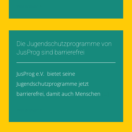
Weiterlesen
Die Jugendschutzprogramme von
JusProg sind barrierefrei
JusProg e.V. bietet seine
Jugendschutzprogramme jetzt
barrierefrei, damit auch Menschen
[...]
Weiterlesen