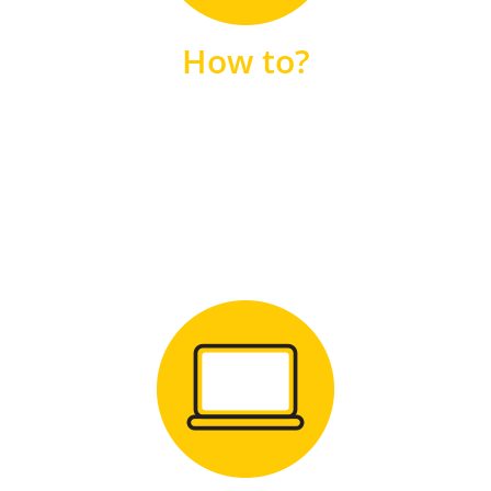
unsere FAQs
How to?
FAQS
Zum Download
für Windows