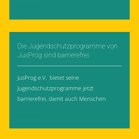
Weiterlesen
Die Jugendschutzprogramme von
JusProg sind barrierefrei
JusProg e.V. bietet seine
Jugendschutzprogramme jetzt
barrierefrei, damit auch Menschen
[...]
Weiterlesen