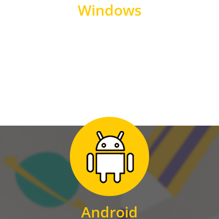
Windows
WINDOWS
Zum Download
für Android
Android