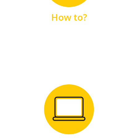
unsere FAQs
How to?
FAQS
Zum Download
für Windows