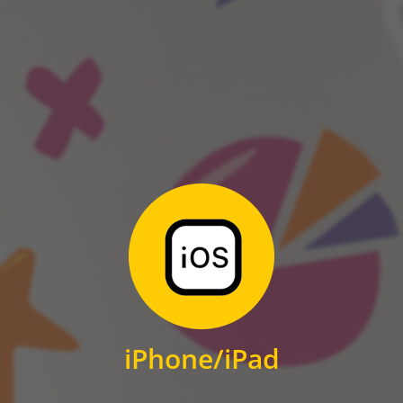
ANDROID
Zum Download
für iPhone und iPad
iPhone/iPad
IOS