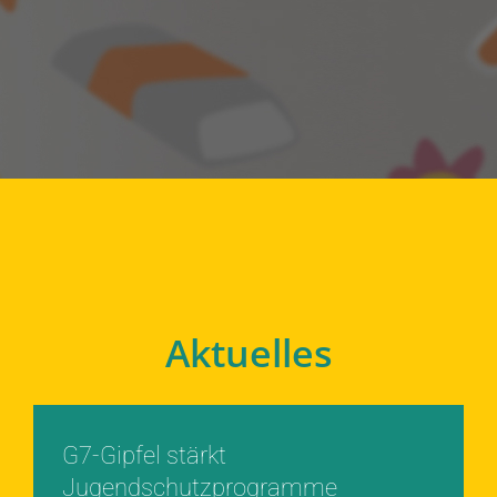
Aktuelles
G7-Gipfel stärkt
Jugendschutzprogramme