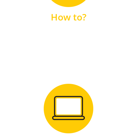
unsere FAQs
How to?
FAQS
Zum Download
für Windows