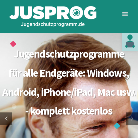
Zum
Toolba
Inhalt
springen
Text in leicht
Jugendschutzprogramme
für alle Endgeräte: Windows,
Android, iPhone/iPad, Mac usw.
- komplett kostenlos