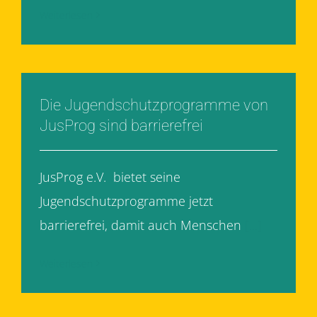
Weiterlesen
Die Jugendschutzprogramme von
JusProg sind barrierefrei
JusProg e.V. bietet seine
Jugendschutzprogramme jetzt
barrierefrei, damit auch Menschen
[...]
Weiterlesen