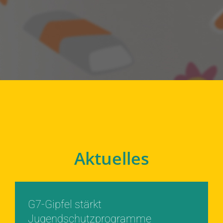
Aktuelles
G7-Gipfel stärkt
Jugendschutzprogramme