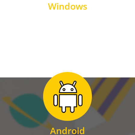
Windows
WINDOWS
Zum Download
für Android
Android