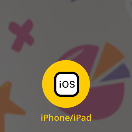
ANDROID
Zum Download
für iPhone und iPad
iPhone/iPad
IOS