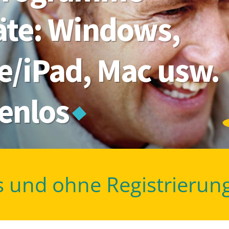
räte: Windows,
e/iPad, Mac usw.
tenlos
s und ohne Registrierun