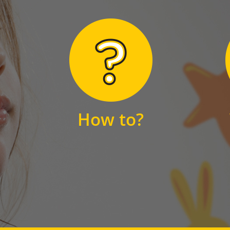
Hier finden Sie
unsere FAQs
How to?
FAQS