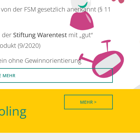
 von der FSM gesetzlich anerkannt (§ 11
n der
Stiftung Warentest
mit „gut“
rodukt (9/2020)
rein ohne Gewinnorientierung
E MEHR
MEHR >
oling