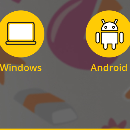
Zum Download
Zum Download
für Windows
für Android
Windows
Android
WINDOWS
ANDROID