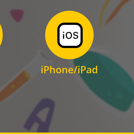
Zum Download
für iPhone und iPad
iPhone/iPad
IOS