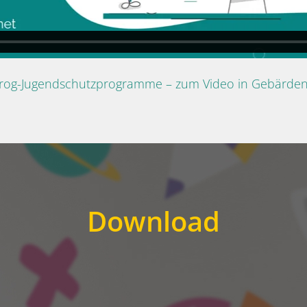
Prog-Jugendschutzprogramme – zum Video in Gebärde
Download