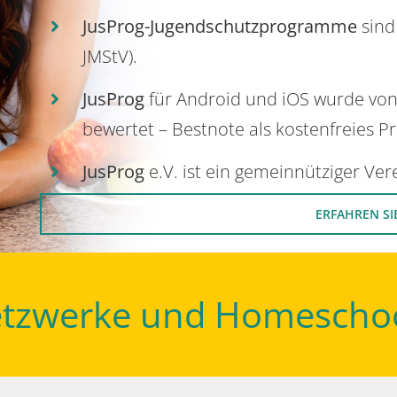
JusProg-Jugendschutzprogramme
sind
JMStV).
JusProg
für Android und iOS wurde vo
bewertet – Bestnote als kostenfreies P
JusProg
e.V. ist ein gemeinnütziger Ve
ERFAHREN SI
Netzwerke und Homescho