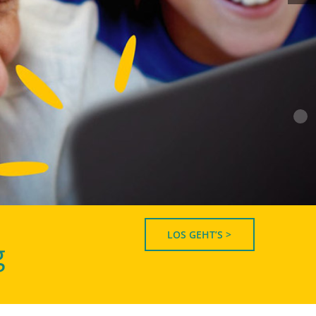
LOS GEHT’S >
g