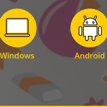
Zum Download
Zum Download
für Windows
für Android
Windows
Android
WINDOWS
ANDROID