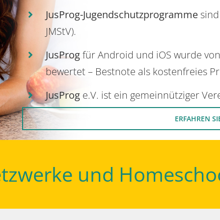
JusProg-Jugendschutzprogramme
sind
JMStV).
JusProg
für Android und iOS wurde vo
bewertet – Bestnote als kostenfreies P
JusProg
e.V. ist ein gemeinnütziger Ve
ERFAHREN SI
Netzwerke und Homescho