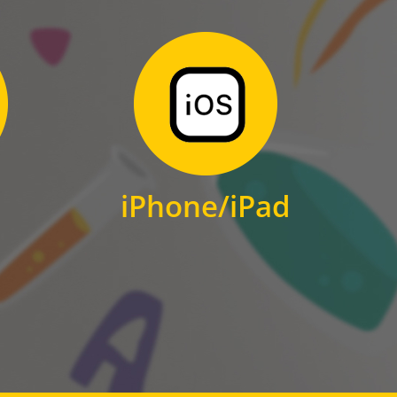
Zum Download
für iPhone und iPad
iPhone/iPad
IOS