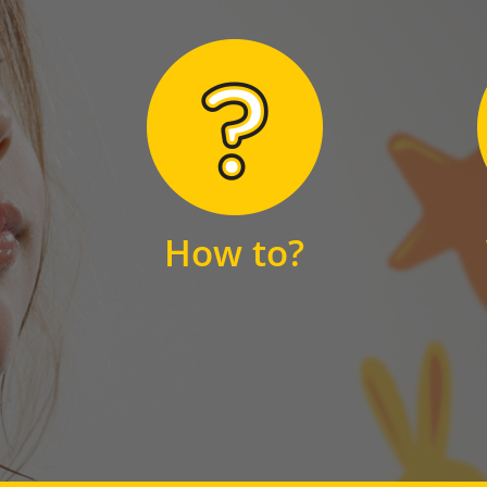
Hier finden Sie
unsere FAQs
How to?
FAQS