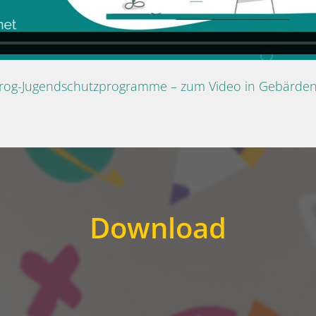
Prog-Jugendschutzprogramme – zum Video in Gebärde
Download