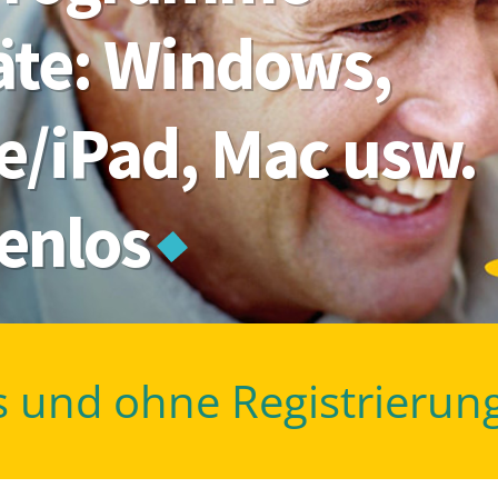
räte: Windows,
e/iPad, Mac usw.
tenlos
s und ohne Registrierun