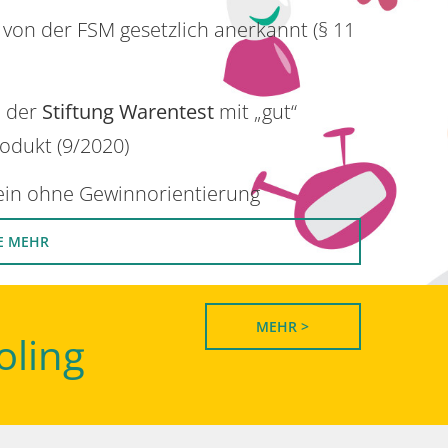
 von der FSM gesetzlich anerkannt (§ 11
n der
Stiftung Warentest
mit „gut“
rodukt (9/2020)
rein ohne Gewinnorientierung
E MEHR
MEHR >
oling