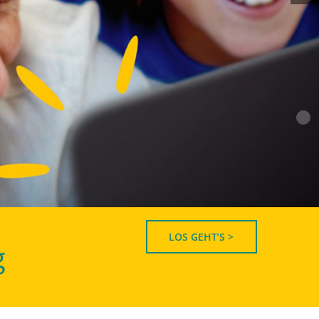
LOS GEHT’S >
g