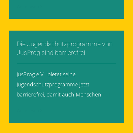
Weiterlesen
Die Jugendschutzprogramme von
JusProg sind barrierefrei
JusProg e.V. bietet seine
Jugendschutzprogramme jetzt
barrierefrei, damit auch Menschen
[...]
Weiterlesen