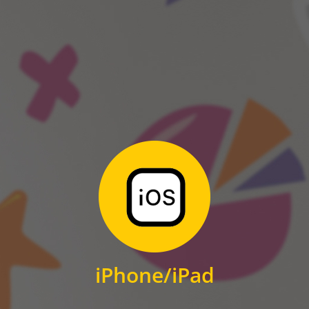
ANDROID
Zum Download
für iPhone und iPad
iPhone/iPad
IOS