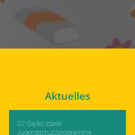
Aktuelles
G7-Gipfel stärkt
Jugendschutzprogramme