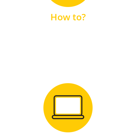
unsere FAQs
How to?
FAQS
Zum Download
für Windows