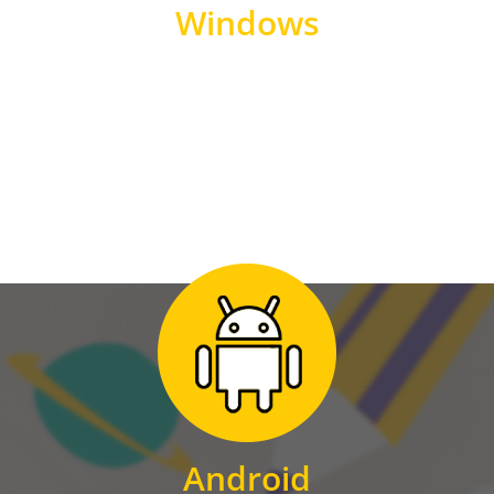
Windows
WINDOWS
Zum Download
für Android
Android